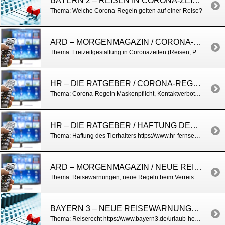
BAYERN 2 – REISEN IN CORONA-ZEITEN
Thema: Welche Corona-Regeln gelten auf einer Reise?
ARD – MORGENMAGAZIN / CORONA-UPDATE
Thema: Freizeitgestaltung in Coronazeiten (Reisen, Partys, Veranstaltungen u.a.) https://www.daserste.de/information/politik-weltgeschehen/morgenmagazin/videos/service-corona-update-fuer-den-herbst-100.html
HR – DIE RATGEBER / CORONA-REGELN IM ALLTAG
Thema: Corona-Regeln Maskenpflicht, Kontaktverbote, Veranstaltungen, Partys https://www.hr-fernsehen.de/sendungen-a-z/die-ratgeber/sendungen/die-ratgeber–gefaehrliche-hundebisse-schattenseiten-des-hunde-booms,sendung-101732.html
HR – DIE RATGEBER / HAFTUNG DES HUNDESHALTERS
Thema: Haftung des Tierhalters https://www.hr-fernsehen.de/sendungen-a-z/die-ratgeber/sendungen/die-ratgeber–gefaehrliche-hundebisse-schattenseiten-des-hunde-booms,sendung-101732.html
ARD – MORGENMAGAZIN / NEUE REISEREGELN
Thema: Reisewarnungen, neue Regeln beim Verreisen, Palnung für den Herbsturlaub https://www.daserste.de/information/politik-weltgeschehen/morgenmagazin/service/Service-Reise-Rodegra-Corona-Reiserecht-Reiseregeln100.html
BAYERN 3 – NEUE REISEWARNUNGEN, WAS NUN ZU BEACHTEN IST
Thema: Reiserecht https://www.bayern3.de/urlaub-herbstferien-corona-das-muesst-ihr-wissen-kay-rodegra