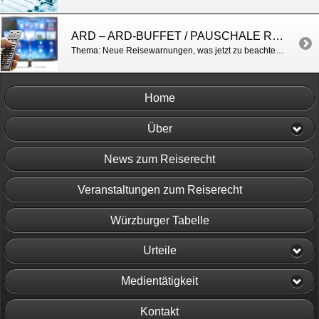
ARD – ARD-BUFFET / PAUSCHALE REISEWARNUNG ABGESCHAFFT
Thema: Neue Reisewarnungen, was jetzt zu beachten ist https://www.swr.de/buffet/3-fragen-3-antworten-corona-neuregelungen-ab-oktober/-/id=98256/did=25383478/nid=98256/1lg7kot/index.html
Home
Über
News zum Reiserecht
Veranstaltungen zum Reiserecht
Würzburger Tabelle
Urteile
Medientätigkeit
Kontakt