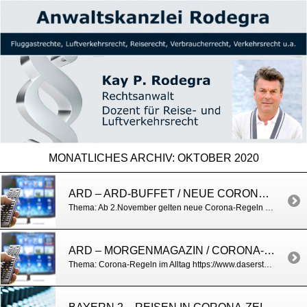
MONATLICHES ARCHIV:
OKTOBER 2020
ARD – ARD-BUFFET / NEUE CORONAREGELN
Thema: Ab 2.November gelten neue Corona-Regeln https://www.ardmediathek.de/daserste/video/ard-buffet/corona-update-mit-rechtsanwalt-kay-rodegra/das-erste/Y3JpZDovL3N3ci5kZS9hZXgvbzEzMzE4MjM/
ARD – MORGENMAGAZIN / CORONA-UPDATE
Thema: Corona-Regeln im Alltag https://www.daserste.de/information/politik-weltgeschehen/mor