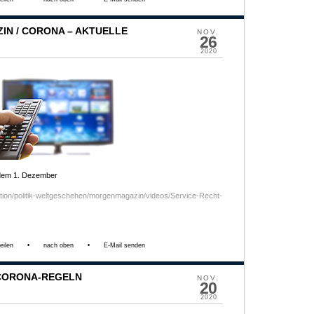
N / CORONA – AKTUELLE
NOV.
26
2020
dem 1. Dezember
ation/politik-weltgeschehen/morgenmagazin/videos/Service-Recht-
eilen
•
nach oben
•
E-Mail senden
 CORONA-REGELN
NOV.
20
2020