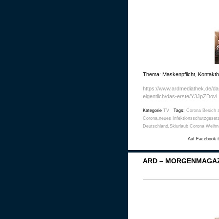
Thema: Maskenpflicht, Kontakt
https://www.ardmediathek.de/dase
eigentlich/das-erste/Y3JpZD
Kategorie
TV
Tags:
Corona Besich 
Corona
,
neues Infektionsschutzgeset
Deutschland
,
Skiurlaub Corona Weihn
Auf Facebook t
ARD – MORGENMAGAZ