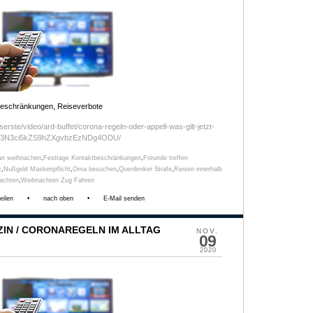
beschränkungen, Reiseverbote
rste/video/ard-buffet/corona-regeln-oder-appell-was-gilt-jetzt-
ovL3N3ci5kZS9hZXgvbzEzNDg4ODU/
an weihnachen
,
Festtage Kontaktbeschränkungen
,
Freunde treffen
z
,
Nußgeld Maskenpflicht
,
Oma besuchen
,
Querdenker Strafe
,
Reisen innerhalb
achten
,
Weihnachten Zug Fahren
eilen
•
nach oben
•
E-Mail senden
IN / CORONAREGELN IM ALLTAG
NOV.
09
2020