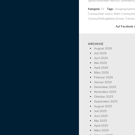
sprechstunde/-/id=257304/did=2
Kategorie
TV
Tags:
Ausgangssperre
Corona
,
Geld zurück Bahn Corona
,
Ih
Corona
,
Risikogebiete
,
Schutz Corona
Auf Facebook t
ARCHIVE
August 2026
Juli 2026
Juni 2026
Mai 2026
April 2026
März 2026
Februar 2026
Januar 2026
Dezember 2025
November 2025
Oktober 2025
September 2025
August 2025
Juli 2025
Juni 2025
Mai 2025
April 2025
März 2025