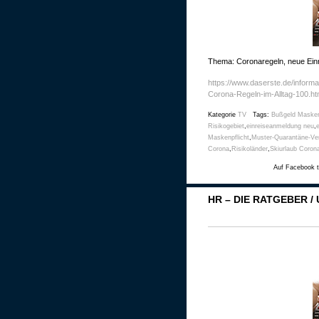
Thema: Coronaregeln, neue Ein
https://www.daserste.de/inform
Corona-Regeln-im-Alltag-100.ht
Kategorie
TV
Tags:
Bußgeld Masken
Risikogebiet
,
einreiseanmeldung neu
,
Maskenpflicht
,
Muster-Quarantäne-Ve
Corona
,
Risikoländer
,
Skiurlaub Coron
Auf Facebook t
HR – DIE RATGEBER 