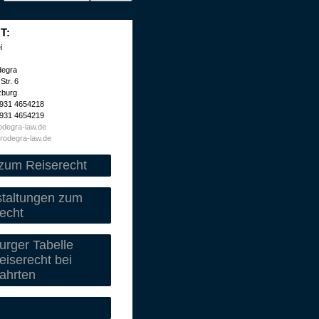
T:
i
degra
Str. 6
zburg
 931 4654218
 931 4654219
degra-law.de
rodegra-law.de
zum Reiserecht
staltungen zum
echt
rger Tabelle
iserecht bei
ahrten