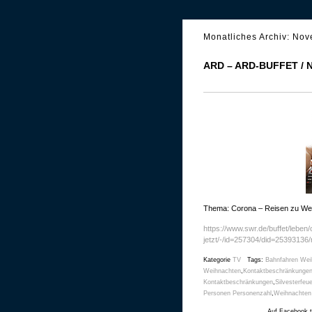
Monatliches Archiv:
Nov
ARD – ARD-BUFFET /
Thema: Corona – Reisen zu Wei
https://www.swr.de/buffet/leben/
jetzt/-/id=257304/did=25393136
Kategorie
TV
Tags:
Bahnfahren Wei
Weihnachten
,
Kontaktbeschränkungen
Kontaktbeschränkungen
,
Silvesterfeu
Personen Personenzahl
,
Weihnachten 
Auf Facebook t