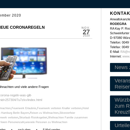
KONTAK
ember 2020
Anwaltskanzle
RODEGRA
 NEUE CORONAREGELN
NOV.
RA Kay P. Ro
27
Schweinfurter 
2020
D-97080 Wür
Telefon: 0049
Telefax: 0049
E-Mail:
RA@ro
Internet:
www.
News 
Veran
Reiser
hnachten und viele andere Fragen
corona-regeln-was-gilt-
Würzbu
/nid=257304/7u7zkv/index.html
zum Re
hnachten
,
Feuerwerk Erlaubnis
,
Feuerwerk verboten Knaller verboten
,
Hotel
Kreuzf
 Hamburg Berlin Bayern
,
Reisen zu Weihnachten
,
Silvesterfeier
erwerk verboten
,
Skiurlaub Risiokogebiet
,
Weihnachten Familie zusammen
feiern Personenzahl
,
wieviele Personen zu Weihnachten
Urteile
eilen
•
nach oben
•
E-Mail senden