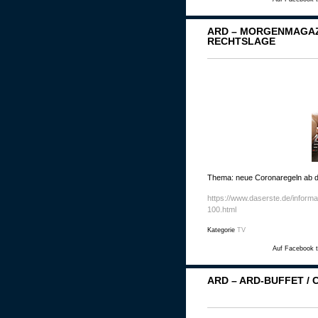
ARD – MORGENMAGAZI
RECHTSLAGE
Thema: neue Coronaregeln ab 
https://www.daserste.de/inform
100.html
Kategorie
TV
Auf Facebook t
ARD – ARD-BUFFET /