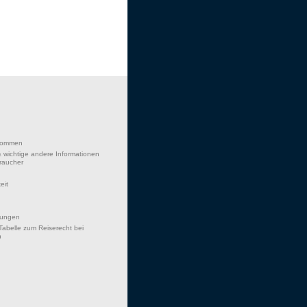
lkommen
 wichtige andere Informationen
braucher
eit
hungen
Tabelle zum Reiserecht bei
n