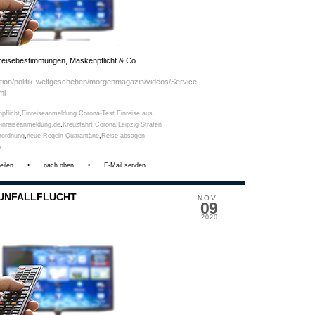
reisebestimmungen, Maskenpflicht & Co
ation/politik-weltgeschehen/morgenmagazin/videos/Service-
ml
pflicht
,
Einreiseanmeldung Corona-Test Einreise aus
einreiseanmeldung.de
,
Kreuzfahrt Corona
,
Leipzig Strafen
rordnung
,
neue Regeln Quarantäne
,
Reise absagen
a
eilen
•
nach oben
•
E-Mail senden
/ UNFALLFLUCHT
NOV.
09
2020