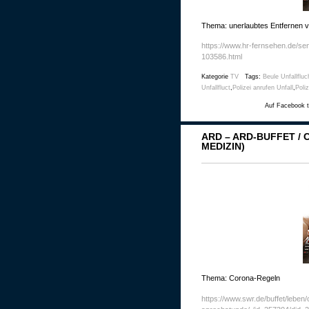
Thema: unerlaubtes Entfernen v
https://www.hr-fernsehen.de/se
103586.html
Kategorie
TV
Tags:
Beule Unfallfluc
Unfallfluct
,
Polizei anrufen Unfall
,
Poliz
Auf Facebook t
ARD – ARD-BUFFET /
MEDIZIN)
Thema: Corona-Regeln
https://www.swr.de/buffet/leben