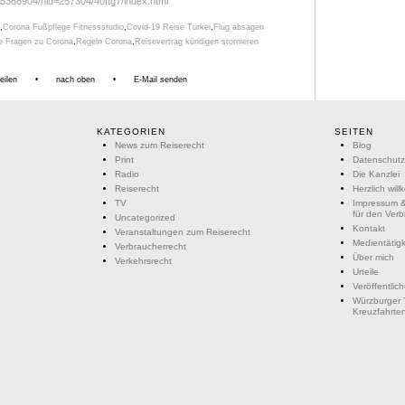
5388904/nid=257304/40ftg7/index.html
,
Corona Fußpflege Fitnessstudio
,
Covid-19 Reise Türkei
,
Flug absagen
re Fragen zu Corona
,
Regeln Corona
,
Reisevertrag kündigen stornieren
eilen
•
nach oben
•
E-Mail senden
KATEGORIEN
SEITEN
News zum Reiserecht
Blog
Print
Datenschutz
Radio
Die Kanzlei
Reiserecht
Herzlich wil
TV
Impressum &
für den Ver
Uncategorized
Kontakt
Veranstaltungen zum Reiserecht
Medientätigk
Verbraucherrecht
Über mich
Verkehrsrecht
Urteile
Veröffentlic
Würzburger 
Kreuzfahrte