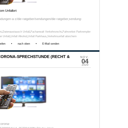
om Unfallort
ndungen-a-z/die-ratgeber/sendungen/die-ratgeber,sendung-
ht
,
Datenaustausch Unfall
,
Fachanwalt Verkehrsrecht
,
Fahrverbot Parkrempler
ei Unfall
,
Unfall Alkohol
,
Unfall Parkhaus
,
Verkehrsunfall absichern
eilen
•
nach oben
•
E-Mail senden
 CORONA-SPRECHSTUNDE (RECHT &
NOV.
04
2020
/corona-