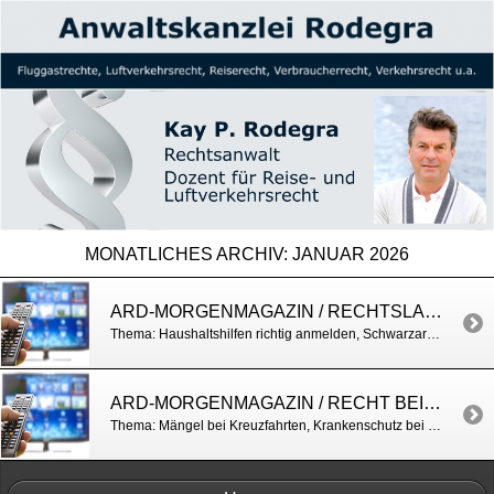
MONATLICHES ARCHIV:
JANUAR 2026
ARD-MORGENMAGAZIN / RECHTSLAGE RUND UM SCHWARZARBEIT
Thema: Haushaltshilfen richtig anmelden, Schwarzarbeit und Minijob u.a.
ARD-MORGENMAGAZIN / RECHT BEI KREUZFAHRTEN
Thema: Mängel bei Kreuzfahrten, Krankenschutz bei Kreuzfahrten, Würzburger Tabelle u.a. https://h7.cl/1hUh6