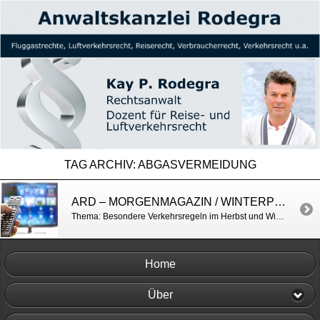
TAG ARCHIV:
ABGASVERMEIDUNG
ARD – MORGENMAGAZIN / WINTERPFLICHTEN VON AUTOFAHRERN
Thema: Besondere Verkehrsregeln im Herbst und Winter https://www.daserste.de/information/politik-weltgeschehen/morgenmagazin/videos/Service_Strassenverkehr_im_Herbst_und_Winter-100.html
Home
Über