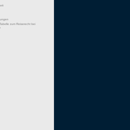
eit
hungen
Tabelle zum Reiserecht bei
n