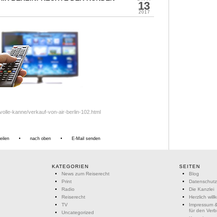
13
2017
volle-kanne/verkauf-von-air-berlin-102.html
eilen
•
nach oben
•
E-Mail senden
KATEGORIEN
SEITEN
News zum Reiserecht
Blog
Print
Datenschutz
Radio
Die Kanzlei
Reiserecht
Herzlich wil
TV
Impressum &
für den Ver
Uncategorized