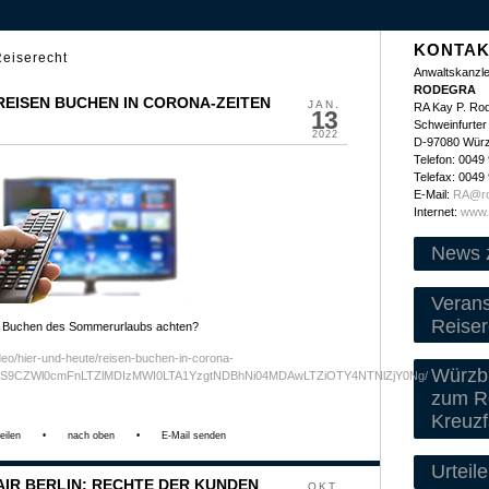
KONTAK
Reiserecht
Anwaltskanzle
RODEGRA
 REISEN BUCHEN IN CORONA-ZEITEN
JAN.
RA Kay P. Ro
13
Schweinfurter 
2022
D-97080 Wür
Telefon: 0049
Telefax: 0049
E-Mail:
RA@ro
Internet:
www.
News 
Veran
Reiser
 Buchen des Sommerurlaubs achten?
deo/hier-und-heute/reisen-buchen-in-corona-
Würzbu
5kZS9CZWl0cmFnLTZlMDIzMWI0LTA1YzgtNDBhNi04MDAwLTZiOTY4NTNlZjY0Ng/
zum Re
Kreuzf
eilen
•
nach oben
•
E-Mail senden
Urteile
AIR BERLIN: RECHTE DER KUNDEN
OKT.