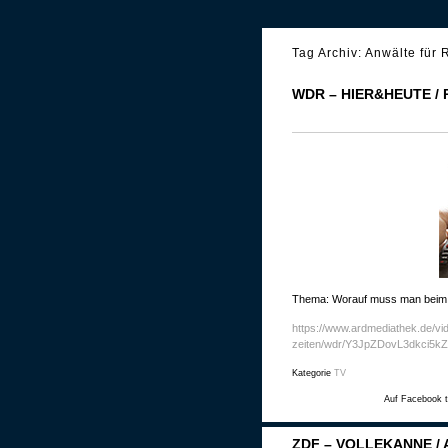
Tag Archiv:
Anwälte für 
WDR – HIER&HEUTE /
Thema: Worauf muss man beim
https://www.ardmediathek.de/vi
zeiten/wdr/Y3JpZDovL3dkci
Kategorie
TV
Auf Facebook t
ZDF – VOLLEKANNE / 