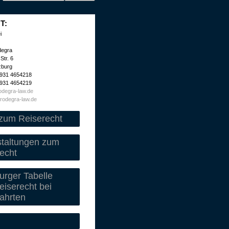
T:
i
degra
Str. 6
zburg
 931 4654218
 931 4654219
degra-law.de
rodegra-law.de
zum Reiserecht
staltungen zum
echt
rger Tabelle
iserecht bei
ahrten