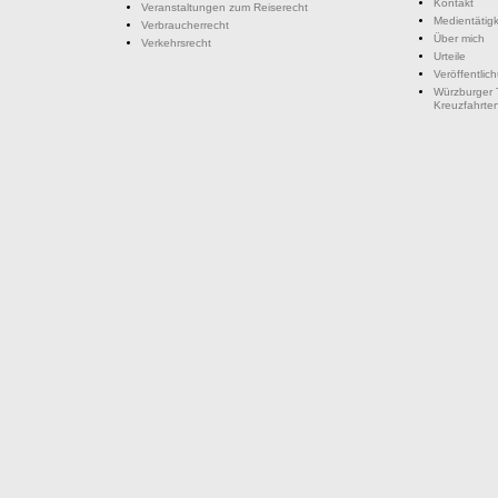
Kontakt
Veranstaltungen zum Reiserecht
Medientätigk
Verbraucherrecht
Über mich
Verkehrsrecht
Urteile
Veröffentlic
Würzburger 
Kreuzfahrte