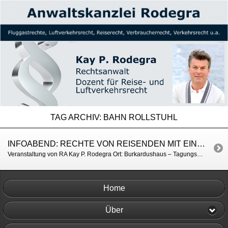
TAG ARCHIV:
BAHN ROLLSTUHL
INFOABEND: RECHTE VON REISENDEN MIT EINGESCHRÄNKTER MOBILITÄT
Veranstaltung von RA Kay P. Rodegra Ort: Burkardushaus – Tagungszentrum am Dom, Am Bruderhof 1, 97070 Würzburg Termin: 27.11.2019 um 19.15 Uhr Zielgruppe: Menschen mit Handicap und ihre Angehörigen, Reisevermittler (Reisebüros), Reiseveranstalter kostenfreier Eintritt Anmeldung erbeten unter: ra@rodegra-law.de weitere Infos unter: https://www.mainpost.de/regional/wuerzburg/Vortrag-Rechte-von-Reisenden-mit-eingeschraenkter-Mobilitaet;art735,10356416
Home
Über