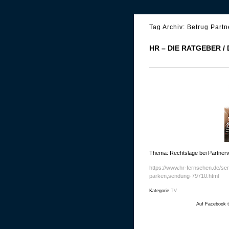
Tag Archiv:
Betrug Partn
HR – DIE RATGEBER 
Thema: Rechtslage bei Partnerv
https://www.hr-fernsehen.de/se
parken,sendung-79710.html
Kategorie
TV
Auf Facebook t