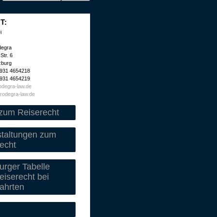
T:
i
degra
Str. 6
zburg
 931 4654218
 931 4654219
degra-law.de
rodegra-law.de
zum Reiserecht
staltungen zum
echt
rger Tabelle
iserecht bei
ahrten