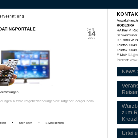
KONTAK
ervernittlung
Anwaltskanzle
RODEGRA
/ DATINGPORTALE
JAN.
RA Kay P. Ro
14
Schweinfurter 
2020
D-97080 Wür
Telefon: 0049
Telefax: 0049
E-Mail:
RA@ro
Internet:
www.
News 
Veran
Reiser
ermittlungen
ndungen-a-z/die-ratgeber/sendungen/die-ratgeber–aerger-beim-
Würzbu
zum Re
Kreuzf
eilen
•
nach oben
•
E-Mail senden
Urteile