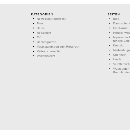
KATEGORIEN
SEITEN
News zum Reiserecht
Blog
Print
Datenschutz
Radio
Die Kanzlei
Reiserecht
Herzlich wil
TV
Impressum &
für den Ver
Uncategorized
Kontakt
Veranstaltungen zum Reiserecht
Medientätigk
Verbraucherrecht
Über mich
Verkehrsrecht
Urteile
Veröffentlic
Würzburger 
Kreuzfahrte