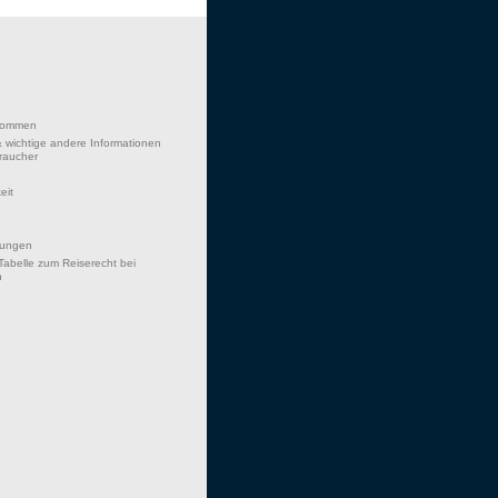
lkommen
 wichtige andere Informationen
braucher
eit
hungen
Tabelle zum Reiserecht bei
n