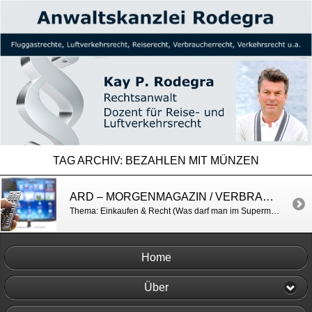
TAG ARCHIV:
BEZAHLEN MIT MÜNZEN
ARD – MORGENMAGAZIN / VERBRAUCHERRECHT
Thema: Einkaufen & Recht (Was darf man im Supermarkt u.a.? http://www.daserste.de/information/politik-weltgeschehen/morgenmagazin/videos/FN_moma_service_1602_nl_8000-102.html
Home
Über