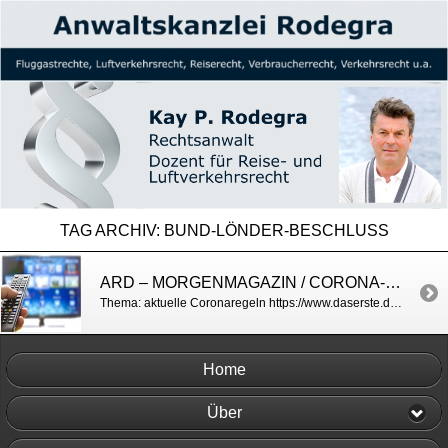
TAG ARCHIV:
BUND-LÖNDER-BESCHLUSS
ARD – MORGENMAGAZIN / CORONA-UPDATE
Thema: aktuelle Coronaregeln https://www.daserste.de/information/politik-weltgeschehen/morgenmagazin/videos/Service-Rechtsfragen-Corona-100.html
Home
Über