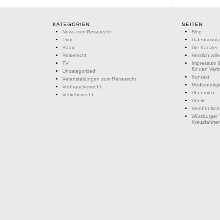
KATEGORIEN
SEITEN
News zum Reiserecht
Blog
Print
Datenschutz
Radio
Die Kanzlei
Reiserecht
Herzlich wil
TV
Impressum &
für den Ver
Uncategorized
Kontakt
Veranstaltungen zum Reiserecht
Medientätigk
Verbraucherrecht
Über mich
Verkehrsrecht
Urteile
Veröffentlic
Würzburger 
Kreuzfahrte