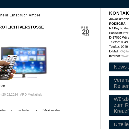
KONTAK
heid Einspruch Ampel
Anwaltskanzle
RODEGRA
 ROTLICHTVERSTÖSSE
FEB.
RA Kay P. Ro
20
Schweinfurter 
2024
D-97080 Wür
Telefon: 0049
Telefax: 0049
E-Mail:
RA@ro
Internet:
www.
News 
Veran
Reiser
stoß
om 20.02.2024 | ARD Mediathek
Würzbu
zum Re
Kreuzf
eilen
•
nach oben
•
E-Mail senden
Urteile