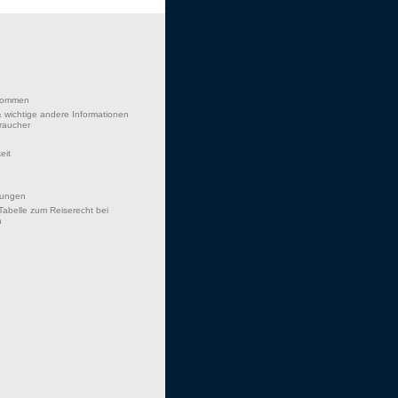
lkommen
 wichtige andere Informationen
braucher
eit
hungen
Tabelle zum Reiserecht bei
n