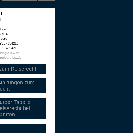
T:
i
degra
Str. 6
zburg
 931 4654218
 931 4654219
degra-law.de
rodegra-law.de
zum Reiserecht
staltungen zum
echt
rger Tabelle
iserecht bei
ahrten