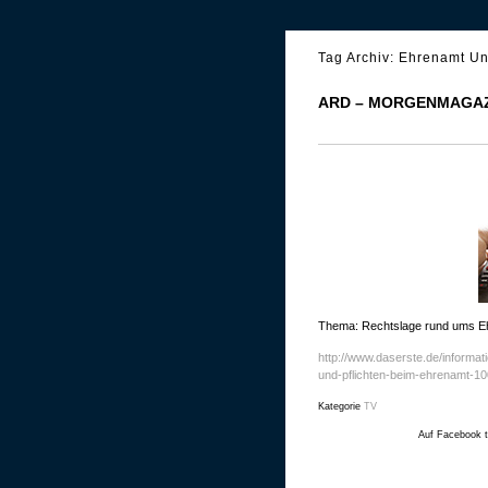
Tag Archiv:
Ehrenamt Un
ARD – MORGENMAGAZ
Thema: Rechtslage rund ums E
http://www.daserste.de/informat
und-pflichten-beim-ehrenamt-10
Kategorie
TV
Auf Facebook t