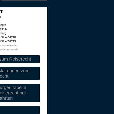
T:
i
degra
Str. 6
zburg
 931 4654218
 931 4654219
degra-law.de
rodegra-law.de
zum Reiserecht
staltungen zum
echt
rger Tabelle
iserecht bei
ahrten