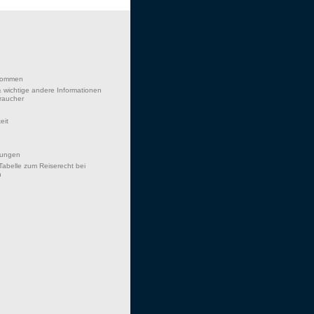
lkommen
 wichtige andere Informationen
braucher
eit
hungen
Tabelle zum Reiserecht bei
n