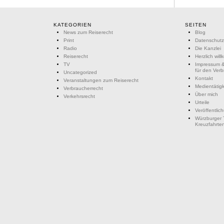
KATEGORIEN
SEITEN
News zum Reiserecht
Blog
Print
Datenschutz
Radio
Die Kanzlei
Reiserecht
Herzlich wil
TV
Impressum &
für den Ver
Uncategorized
Kontakt
Veranstaltungen zum Reiserecht
Medientätigk
Verbraucherrecht
Über mich
Verkehrsrecht
Urteile
Veröffentlic
Würzburger 
Kreuzfahrte