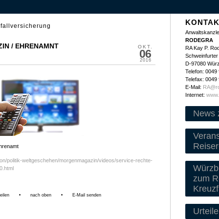
KONTAK
fallversicherung
Anwaltskanzle
RODEGRA
IN / EHRENAMNT
OKT.
RA Kay P. Ro
06
Schweinfurter 
2016
D-97080 Wür
Telefon: 0049
Telefax: 0049
E-Mail:
RA@ro
Internet:
www.
News 
Veran
Reiser
hrenamt
ion/politik-weltgeschehen/morgenmagazin/videos/service-rechte-
Würzbu
0.html
zum Re
Kreuzf
eilen
•
nach oben
•
E-Mail senden
Urteile