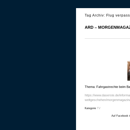
Tag Archiv:
Flug verpass
ARD – MORGENMAGAZI
Thema: Fahrgastrechte beim Ba
https://www.daserste.de/informati
weltgeschehen/morgenmagazin/v
Kategorie
TV
Auf Facebook t