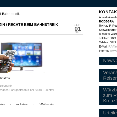
KONTAK
t Bahnstreik
Anwaltskanzle
RODEGRA
N / RECHTE BEIM BAHNSTREIK
SEP.
RA Kay P. Ro
01
Schweinfurter 
2021
D-97080 Wür
Telefon: 0049
Telefax: 0049
E-Mail:
RA@ro
Internet:
www.
News 
Veran
Reiser
hnstreik
on/politik-
Würzbu
ideos/Fahrgastrechte-bei-Streik-100.html
zum Re
Kreuzf
eilen
•
nach oben
•
E-Mail senden
Urteile