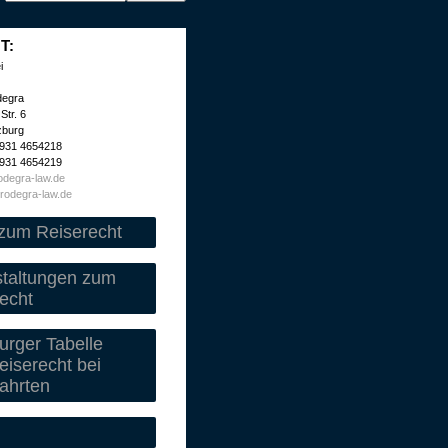
T:
i
degra
Str. 6
zburg
 931 4654218
 931 4654219
degra-law.de
rodegra-law.de
zum Reiserecht
staltungen zum
echt
rger Tabelle
iserecht bei
ahrten