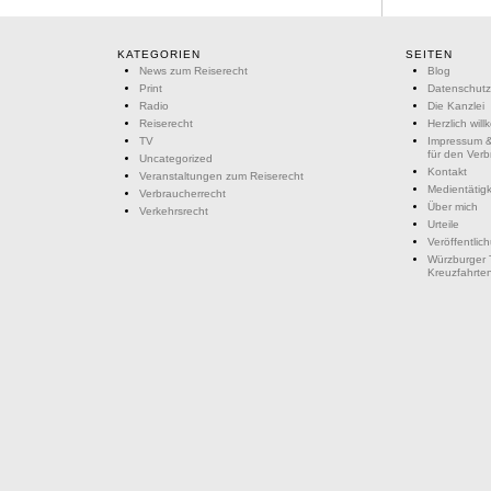
KATEGORIEN
SEITEN
News zum Reiserecht
Blog
Print
Datenschutz
Radio
Die Kanzlei
Reiserecht
Herzlich wil
TV
Impressum &
für den Ver
Uncategorized
Kontakt
Veranstaltungen zum Reiserecht
Medientätigk
Verbraucherrecht
Über mich
Verkehrsrecht
Urteile
Veröffentlic
Würzburger 
Kreuzfahrte