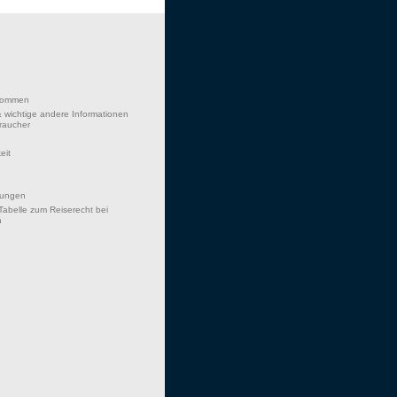
lkommen
 wichtige andere Informationen
braucher
eit
hungen
Tabelle zum Reiserecht bei
n