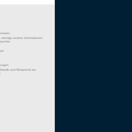
lkommen
 wichtige andere Informationen
braucher
eit
hungen
Tabelle zum Reiserecht bei
n