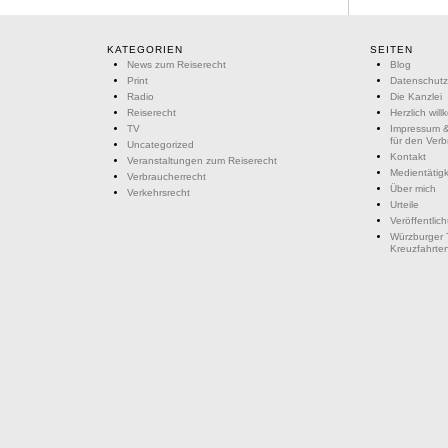
KATEGORIEN
SEITEN
News zum Reiserecht
Blog
Print
Datenschutz
Radio
Die Kanzlei
Reiserecht
Herzlich wil
TV
Impressum &
für den Ver
Uncategorized
Kontakt
Veranstaltungen zum Reiserecht
Medientätigk
Verbraucherrecht
Über mich
Verkehrsrecht
Urteile
Veröffentlic
Würzburger 
Kreuzfahrte