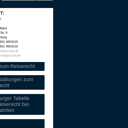
T:
i
degra
Str. 6
zburg
 931 4654218
 931 4654219
degra-law.de
rodegra-law.de
zum Reiserecht
staltungen zum
echt
rger Tabelle
iserecht bei
ahrten