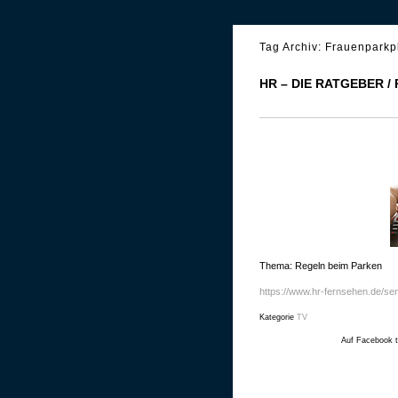
Tag Archiv:
Frauenparkp
HR – DIE RATGEBER 
Thema: Regeln beim Parken
https://www.hr-fernsehen.de/se
Kategorie
TV
Auf Facebook t