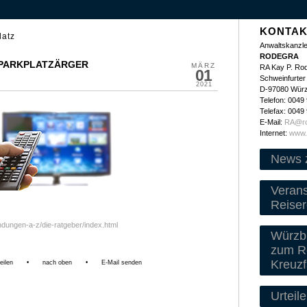
KONTAK
latz
Anwaltskanzle
RODEGRA
/ PARKPLATZÄRGER
MÄRZ
RA Kay P. Ro
01
Schweinfurter 
2021
D-97080 Wür
Telefon: 0049
Telefax: 0049
E-Mail:
RA@ro
Internet:
www.
News 
Veran
Reiser
ndungen-a-z/die-ratgeber/index.html
Würzbu
zum Re
Kreuzf
eilen
•
nach oben
•
E-Mail senden
Urteile