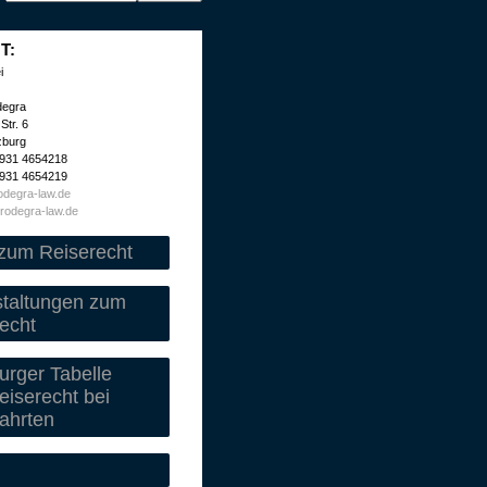
T:
i
degra
Str. 6
zburg
 931 4654218
 931 4654219
degra-law.de
rodegra-law.de
zum Reiserecht
staltungen zum
echt
rger Tabelle
iserecht bei
ahrten