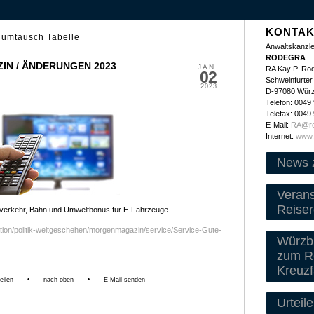
KONTAK
numtausch Tabelle
Anwaltskanzle
RODEGRA
IN / ÄNDERUNGEN 2023
JAN.
RA Kay P. Ro
02
Schweinfurter 
2023
D-97080 Wür
Telefon: 0049
Telefax: 0049
E-Mail:
RA@ro
Internet:
www.
News 
Veran
Reiser
verkehr, Bahn und Umweltbonus für E-Fahrzeuge
ation/politik-weltgeschehen/morgenmagazin/service/Service-Gute-
Würzbu
zum Re
Kreuzf
eilen
•
nach oben
•
E-Mail senden
Urteile