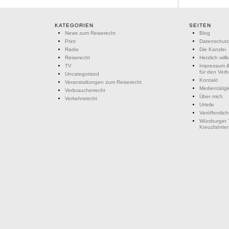
KATEGORIEN
SEITEN
News zum Reiserecht
Blog
Print
Datenschutz
Radio
Die Kanzlei
Reiserecht
Herzlich wil
TV
Impressum &
für den Ver
Uncategorized
Kontakt
Veranstaltungen zum Reiserecht
Medientätigk
Verbraucherrecht
Über mich
Verkehrsrecht
Urteile
Veröffentlic
Würzburger 
Kreuzfahrte