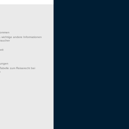
lkommen
 wichtige andere Informationen
braucher
eit
hungen
Tabelle zum Reiserecht bei
n