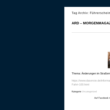
Tag Archiv:
Führerschei
ARD – MORGENMAGAZ
Thema: Änderungen im Straßen
https://www.daserste.de/inform
Fahrt-100.html
Kategorie
Uncategorized
Auf Facebook t