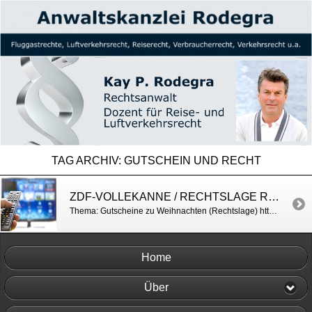
TAG ARCHIV:
GUTSCHEIN UND RECHT
ZDF-VOLLEKANNE / RECHTSLAGE RUND UM GUTSCHEINE ZU WEIHNACHTEN
Thema: Gutscheine zu Weihnachten (Rechtslage) http://www.zdf.de/volle-kanne/gutscheine-geschenke-mit-stolperfallen-25878990.html
Home
Über