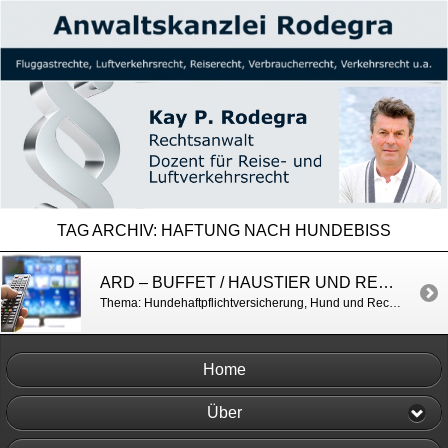
TAG ARCHIV:
HAFTUNG NACH HUNDEBISS
ARD – BUFFET / HAUSTIER UND RECHT
Thema: Hundehaftpflichtversicherung, Hund und Recht, Haftung Hundehalter u.a. https://www.swrfernsehen.de/ard-buffet/ratgeber/von-kaufvertrag-bis-versicherung-rechtliches-rund-ums-tier-100.html
Home
Über