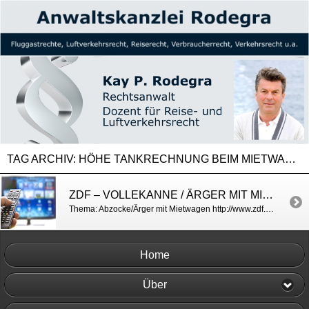
TAG ARCHIV:
HÖHE TANKRECHNUNG BEIM MIETWAGEN
ZDF – VOLLEKANNE / ÄRGER MIT MIETWAGEN
Thema: Abzocke/Ärger mit Mietwagen http://www.zdf.de/volle-kanne/kein-aerger-mit-dem-mietwagen-im-urlaub-32465508.html
Home
Über