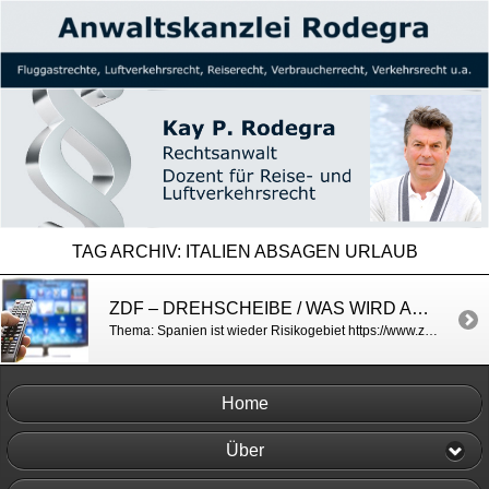
TAG ARCHIV:
ITALIEN ABSAGEN URLAUB
ZDF – DREHSCHEIBE / WAS WIRD AUS DEM SPANIENURLAUB?
Thema: Spanien ist wieder Risikogebiet https://www.zdf.de/nachrichten/drehscheibe/drehscheibe-vom-12-juli-2021-100.html
Home
Über