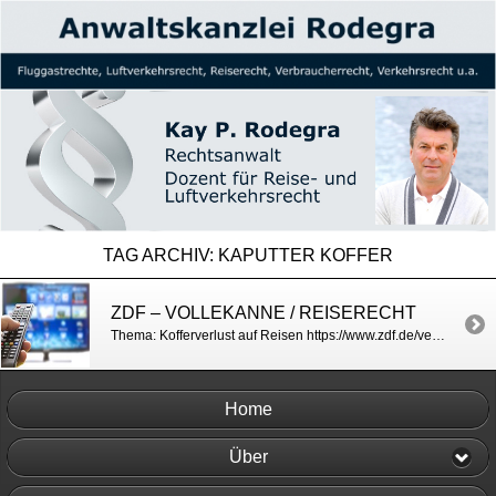
TAG ARCHIV:
KAPUTTER KOFFER
ZDF – VOLLEKANNE / REISERECHT
Thema: Kofferverlust auf Reisen https://www.zdf.de/verbraucher/volle-kanne/urlaub-beginnt-koffer-verschwunden-100.html
Home
Über