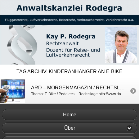
TAG ARCHIV:
KINDERANHÄNGER AN E-BIKE
ARD – MORGENMAGAZIN / RECHTSLAGE RUND UMS ELEKTROFAHRRAD
Thema: E-Bike / Pedelecs – Rechtslage http://www.daserste.de/information/politik-weltgeschehen/morgenmagazin/videos/service-5-102.html
Home
Über