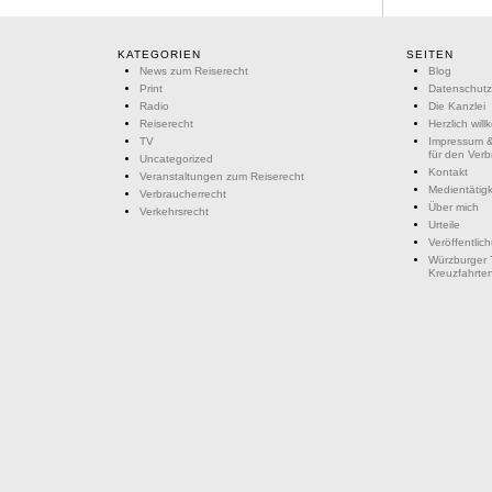
KATEGORIEN
SEITEN
News zum Reiserecht
Blog
Print
Datenschutz
Radio
Die Kanzlei
Reiserecht
Herzlich wil
TV
Impressum &
für den Ver
Uncategorized
Kontakt
Veranstaltungen zum Reiserecht
Medientätigk
Verbraucherrecht
Über mich
Verkehrsrecht
Urteile
Veröffentlic
Würzburger 
Kreuzfahrte