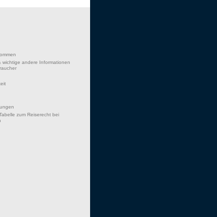
lkommen
 wichtige andere Informationen
braucher
eit
hungen
Tabelle zum Reiserecht bei
n