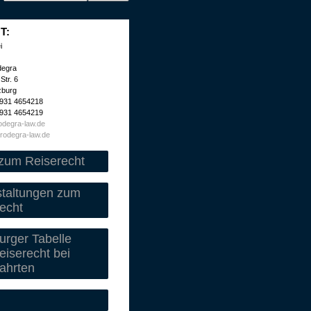
T:
i
degra
Str. 6
zburg
 931 4654218
 931 4654219
degra-law.de
rodegra-law.de
zum Reiserecht
staltungen zum
echt
rger Tabelle
iserecht bei
ahrten