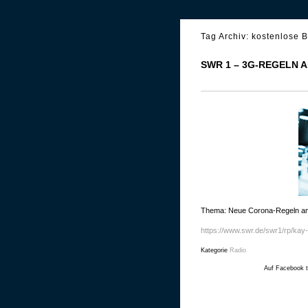
Tag Archiv:
kostenlose B
SWR 1 – 3G-REGELN 
Thema: Neue Corona-Regeln am 
https://www.swr.de/swr1/rp/kay-
Kategorie
Radio
Auf Facebook t