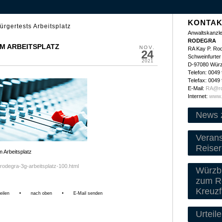
KONTAK
ürgertests Arbeitsplatz
Anwaltskanzle
RODEGRA
AM ARBEITSPLATZ
NOV.
RA Kay P. Ro
24
Schweinfurter 
2021
D-97080 Wür
Telefon: 0049
Telefax: 0049
E-Mail:
RA@ro
Internet:
www.
News 
Veran
Reiser
Arbeitsplatz
rodegra-3g-arbeitsplatz-100.html
Würzbu
zum Re
Kreuzf
eilen
•
nach oben
•
E-Mail senden
Urteile