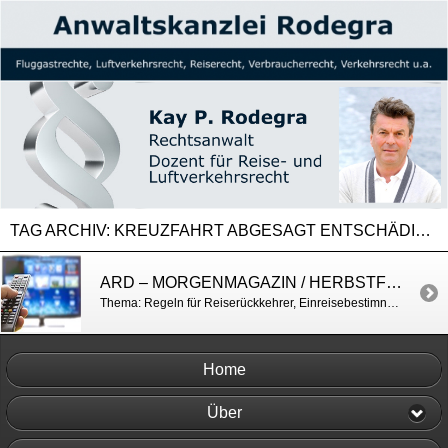
TAG ARCHIV:
KREUZFAHRT ABGESAGT ENTSCHÄDIGUNG
ARD – MORGENMAGAZIN / HERBSTFERIEN UND CORONA-REGELN
Thema: Regeln für Reiserückkehrer, Einreisebestimnungen, Quarantäne usw. https://www.daserste.de/information/politik-weltgeschehen/morgenmagazin/service/service-Herbstferien-Reisen-Corona-100.html
Home
Über