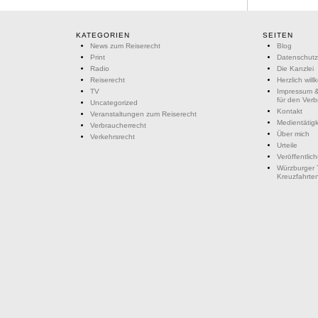
KATEGORIEN
SEITEN
News zum Reiserecht
Blog
Print
Datenschutz
Radio
Die Kanzlei
Reiserecht
Herzlich wil
TV
Impressum &
für den Ver
Uncategorized
Kontakt
Veranstaltungen zum Reiserecht
Medientätigk
Verbraucherrecht
Über mich
Verkehrsrecht
Urteile
Veröffentlic
Würzburger 
Kreuzfahrte