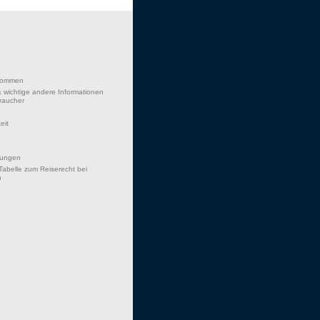
lkommen
 wichtige andere Informationen
braucher
eit
hungen
Tabelle zum Reiserecht bei
n