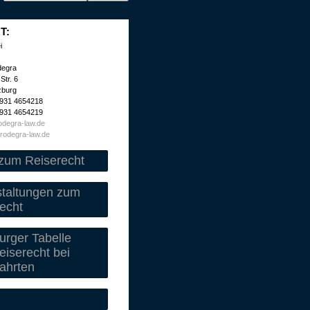
T:
i
degra
Str. 6
zburg
 931 4654218
 931 4654219
degra-law.de
rodegra-law.de
zum Reiserecht
staltungen zum
echt
rger Tabelle
iserecht bei
ahrten