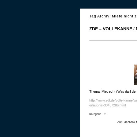
Tag Archiv:
Miete nicht 
ZDF – VOLLEKANNE /
Thema: Mietrecht (Was darf der
http://www.zdf.de/volle-kanne/
erlaubnis-33457286.html
Kategorie
TV
Auf Facebook t