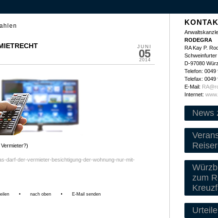
KONTAK
zahlen
Anwaltskanzle
RODEGRA
 MIETRECHT
JUNI
RA Kay P. Ro
05
Schweinfurter 
2014
D-97080 Wür
Telefon: 0049
Telefax: 0049
E-Mail:
RA@ro
Internet:
www.
News 
Veran
Reiser
 Vermieter?)
was-darf-der-vermieter-besichtigung-der-wohnung-nur-mit-
Würzbu
zum Re
Kreuzf
eilen
•
nach oben
•
E-Mail senden
Urteile