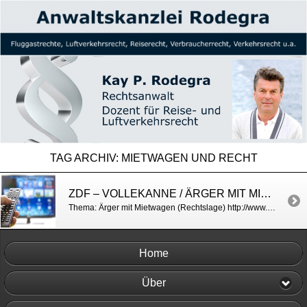
TAG ARCHIV:
MIETWAGEN UND RECHT
ZDF – VOLLEKANNE / ÄRGER MIT MIETWAGEN
Thema: Ärger mit Mietwagen (Rechtslage) http://www.zdf.de/Volle-Kanne/schaeden-am-mietwagen-wer-haftet-wann-32465508.html
Home
Über