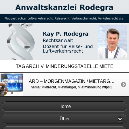
TAG ARCHIV:
MINDERUNGSTABELLE MIETE
ARD – MORGENMAGAZIN / MIETÄRGER
Thema: Mietrecht, Mietmängel, Mietminderung https://www.daserste.de/information/politik-weltgeschehen/morgenmagazin/service/service-Mietaerger-100.html
Home
Über