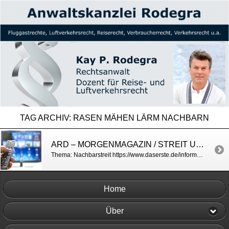
TAG ARCHIV:
RASEN MÄHEN LÄRM NACHBARN
ARD – MORGENMAGAZIN / STREIT UNTER NACHBARN
Thema: Nachbarstreit https://www.daserste.de/information/politik-weltgeschehen/morgenmagazin/berichte-und-interviews/Service-Aerger-mit-den-Nachbarn-100.html
Home
Über