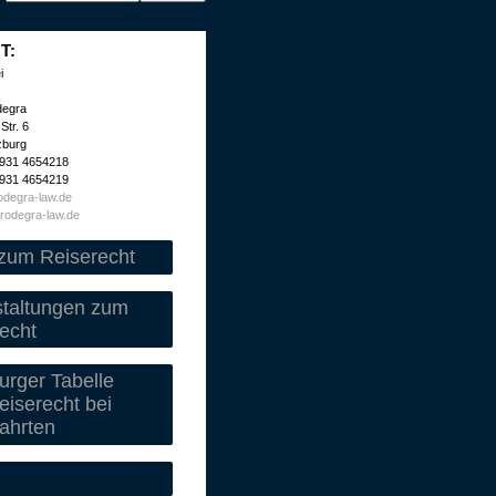
T:
i
degra
Str. 6
zburg
 931 4654218
 931 4654219
degra-law.de
rodegra-law.de
zum Reiserecht
staltungen zum
echt
rger Tabelle
iserecht bei
ahrten