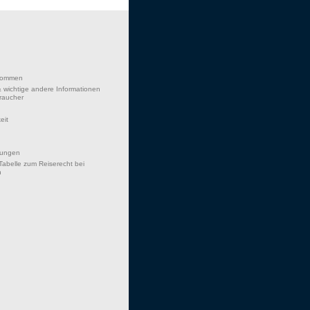
lkommen
 wichtige andere Informationen
braucher
eit
hungen
Tabelle zum Reiserecht bei
n