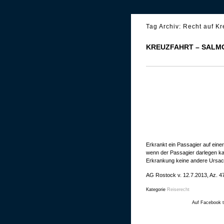
Tag Archiv:
Recht auf Kr
KREUZFAHRT – SAL
Erkrankt ein Passagier auf einer
wenn der Passagier darlegen ka
Erkrankung keine andere Ursac
AG Rostock v. 12.7.2013, Az. 4
Kategorie
Reiserecht
Auf Facebook t