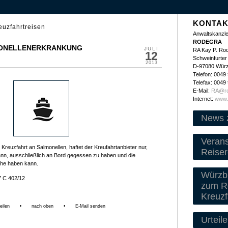
KONTAK
euzfahrtreisen
Anwaltskanzle
RODEGRA
MONELLENERKRANKUNG
JULI
RA Kay P. Ro
12
Schweinfurter 
2013
D-97080 Wür
Telefon: 0049
Telefax: 0049
E-Mail:
RA@ro
Internet:
www.
News 
Veran
 Kreuzfahrt an Salmonellen, haftet der Kreufahrtanbieter nur,
Reiser
nn, ausschließlich an Bord gegessen zu haben und die
he haben kann.
Würzbu
7 C 402/12
zum Re
Kreuzf
eilen
•
nach oben
•
E-Mail senden
Urteile