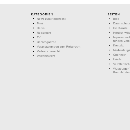
KATEGORIEN
SEITEN
News zum Reiserecht
Blog
Print
Datenschutz
Radio
Die Kanzlei
Reiserecht
Herzlich wil
TV
Impressum &
für den Ver
Uncategorized
Kontakt
Veranstaltungen zum Reiserecht
Medientätigk
Verbraucherrecht
Über mich
Verkehrsrecht
Urteile
Veröffentlic
Würzburger 
Kreuzfahrte