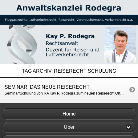
TAG ARCHIV:
REISERECHT SCHULUNG
SEMINAR: DAS NEUE REISERECHT
Seminar/Schulung von RA Kay P. Rodegra zum neuen Reiserecht Ort: Hotel „Der Eisvogel“, Bad Göggingen Termin: 03.02. – 04.02.2019 Zielgruppe: Touristiker (Reisebüro, Reiseveranstalter u.a.) Bitte fordern Sie bei Interesse nähere Informationen unter: ra@rodegra-law.de an
Home
Über