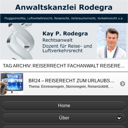
TAG ARCHIV:
REISERRECHT FACHANWALT REISERECHT
BR24 – REISERECHT ZUM URLAUBSSTART
Thema: Einreiseregeln, Stornoregeln, Reiserücktritt, Quarantäne, Regeln für Kinder https://www.br.de/nachrichten/deutschland-welt/urlaub-in-europa-am-reiseziel-gelten-diese-regeln,SeMvYq9
Home
Über