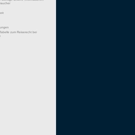
braucher
eit
hungen
Tabelle zum Reiserecht bei
n