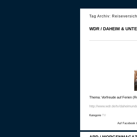
Tag Archiv:
Reiseversic
WDR / DAHEIM & UNT
Thema: Vorfreude auf Ferien (R
http://www.wdr.de/tv/daheimun
Kategorie
TV
Auf Facebook t
ARD / MORGENMAGAZI