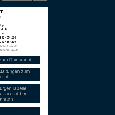
T:
i
degra
Str. 6
zburg
 931 4654218
 931 4654219
degra-law.de
rodegra-law.de
zum Reiserecht
staltungen zum
echt
rger Tabelle
iserecht bei
ahrten