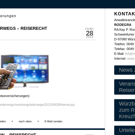
KONTAK
herungen
Anwaltskanzle
RODEGRA
ERWEGS – REISERECHT
JUNI
RA Kay P. Ro
28
Schweinfurter 
2013
D-97080 Wür
Telefon: 0049
Telefax: 0049
E-Mail:
RA@ro
Internet:
www.
News 
Veran
Reiser
eiseversicherungen)
Würzbu
dunterwegs/sendungsbeitraege/2013/0628/thema.jsp
zum Re
Kreuzf
eilen
•
nach oben
•
E-Mail senden
Urteile
N – REISERECHT