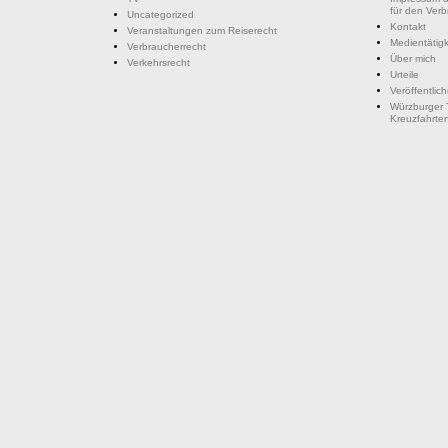
für den Ver
Uncategorized
Kontakt
Veranstaltungen zum Reiserecht
Medientätigk
Verbraucherrecht
Über mich
Verkehrsrecht
Urteile
Veröffentlic
Würzburger 
Kreuzfahrte