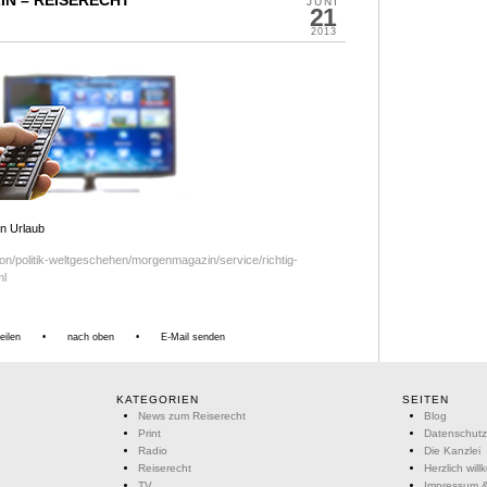
JUNI
21
2013
en Urlaub
ion/politik-weltgeschehen/morgenmagazin/service/richtig-
ml
eilen
•
nach oben
•
E-Mail senden
KATEGORIEN
SEITEN
News zum Reiserecht
Blog
Print
Datenschutz
Radio
Die Kanzlei
Reiserecht
Herzlich wil
TV
Impressum &