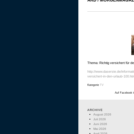
Thema: Richtig versichert für d
http://www.daserste.de/informat
versichert-in-den-urlaub-100.ht
Kategorie
TV
Auf Facebook t
ARCHIVE
August 2026
Juli 2026
Juni 2026
Mai 2026
April 2026