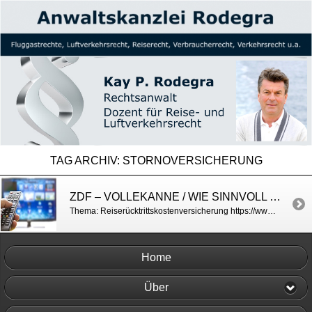
TAG ARCHIV:
STORNOVERSICHERUNG
ZDF – VOLLEKANNE / WIE SINNVOLL SIND REISERÜCKTRITTSVERSICHERUNGEN?
Thema: Reiserücktrittskostenversicherung https://www.zdf.de/gesellschaft/volle-kanne/reiseruecktrittsversicherung-kay-p-rodegra-tipps-100.html
Home
Über