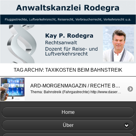
TAG ARCHIV:
TAXIKOSTEN BEIM BAHNSTREIK
ARD-MORGENMAGAZIN / RECHTE BEIM BAHNSTREIK
Thema: Bahnstreik (Fahrgastrechte) http://www.daserste.de/information/politik-weltgeschehen/morgenmagazin/videos/bahnstreik-und-recht-nicht-auf-der-strecke-bleiben-100.html
Home
Über