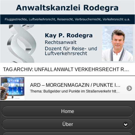
TAG ARCHIV:
UNFALL ANWALT VERKEHRSRECHT REISERECHT
ARD – MORGENMAGAZIN / PUNKTE IN FLENSBURG
Thema: Bußgelder und Punkte im Straßenverkehr https://www.daserste.de/information/politik-weltgeschehen/morgenmagazin/service/service-punkte-flensburg-kraftfahrtbundesamt-104.html
Home
Über