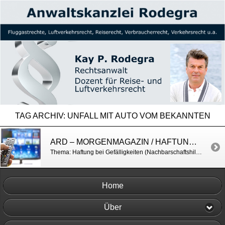
TAG ARCHIV:
UNFALL MIT AUTO VOM BEKANNTEN
ARD – MORGENMAGAZIN / HAFTUNG BEI GEFÄLLIGKEITEN
Thema: Haftung bei Gefälligkeiten (Nachbarschaftshilfe u.a.) http://www.daserste.de/information/politik-weltgeschehen/morgenmagazin/service/service-Haftung-bei-Gefaelligkeiten-100.html
Home
Über