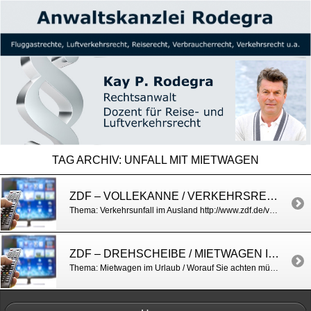
TAG ARCHIV:
UNFALL MIT MIETWAGEN
ZDF – VOLLEKANNE / VERKEHRSRECHT
Thema: Verkehrsunfall im Ausland http://www.zdf.de/volle-kanne/autounfall-im-ausland-39232140.html
ZDF – DREHSCHEIBE / MIETWAGEN IM URLAUB
Thema: Mietwagen im Urlaub / Worauf Sie achten müssen http://drehscheibe.zdf.de/ZDF/zdfportal/programdata/7b45c7be-9018-31b1-9d67-4d1a58c63f27/20297685?doDispatch=2