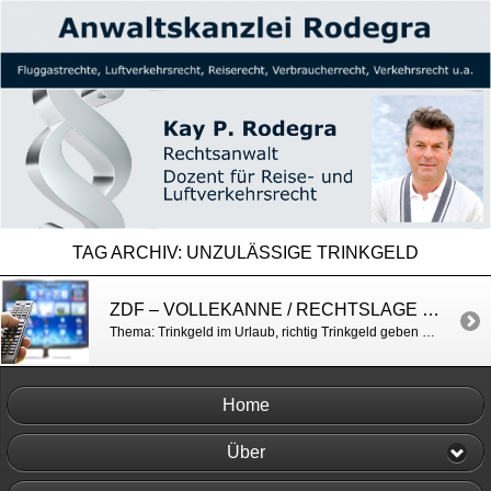
TAG ARCHIV:
UNZULÄSSIGE TRINKGELD
ZDF – VOLLEKANNE / RECHTSLAGE RUND UMS TRINKGELD
Thema: Trinkgeld im Urlaub, richtig Trinkgeld geben https://www.zdf.de/play/magazine/volle-kanne-104/volle-kanne-vom-3-juli-2026-mit-tobias-endler-100
Home
Über