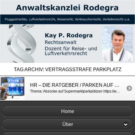
TAG ARCHIV:
VERTRAGSSTRAFE PARKPLATZ
HR – DIE RATGEBER / PARKEN AUF SUPERMARKTPARKPLATZ
Thema: Abzocke auf Supermarktparkplätzen https://www.hr-fernsehen.de/sendungen-a-z/die-ratgeber/sendungen/die-ratgeber–knoellchen-auf-dem-supermarktparkplatz,sendung-58554.html
Home
Über