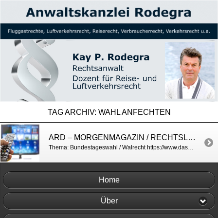
TAG ARCHIV:
WAHL ANFECHTEN
ARD – MORGENMAGAZIN / RECHTSLAGE BEI DER WAHL
Thema: Bundestageswahl / Walrecht https://www.daserste.de/information/politik-weltgeschehen/morgenmagazin/videos/Service_Infos_Wahlrecht-100.html
Home
Über