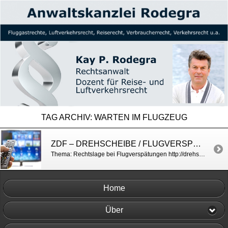
TAG ARCHIV:
WARTEN IM FLUGZEUG
ZDF – DREHSCHEIBE / FLUGVERSPÄTUNGEN
Thema: Rechtslage bei Flugverspätungen http://drehscheibe.zdf.de/drehscheibe/drehscheibe-5989056.html
Home
Über