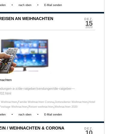
eilen
•
nach oben
•
E-Mail senden
 REISEN AN WEIHNACHTEN
DEZ.
15
2020
nachten
endungen-a-z/die-ratgeber/sendungen/die-ratgeber—
02.html
 Weihnachten
,
Familie Weihnachten Corona
,
Gottesdienst Weihnachten
,
Hotel
Festtage Weihnachten
,
Reisen weihnachten
,
Weihnachten 2020
eilen
•
nach oben
•
E-Mail senden
IN / WEIHNACHTEN & CORONA
DEZ.
10