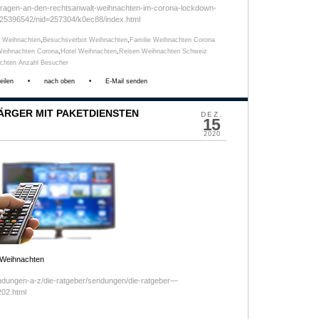
n/fragen-an-den-rechtsanwalt-weihnachten-im-corona-lockdown-
d=25396542/nid=257304/k0ec88/index.html
 Weihnachten
,
Besuchsverbot Weihnachten
,
Familie Weihnachten Corona
Weihnachten Corona
,
Hotel Weihnachten
,
Reisen Weihnachten Schweiz
chten Anzahl Besucher
eilen
•
nach oben
•
E-Mail senden
 ÄRGER MIT PAKETDIENSTEN
DEZ.
15
2020
 Weihnachten
endungen-a-z/die-ratgeber/sendungen/die-ratgeber—
02.html