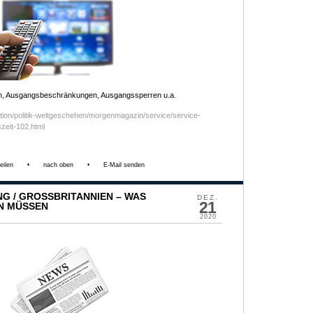
, Ausgangsbeschränkungen, Ausgangssperren u.a.
ation/politik-weltgeschehen/morgenmagazin/service/service-
zeit-102.html
eilen
•
nach oben
•
E-Mail senden
 / GROSSBRITANNIEN – WAS R
DEZ.
21
 MÜSSEN
2020