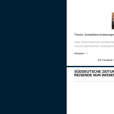
Thema: Kontaktbeschränkungen
https://www.daserste.de/inform
corona-weihnachten-weihnachts
Kategorie
TV
Auf Facebook t
SÜDDEUTSCHE ZEITUNG
EISENDE NUN WISSEN