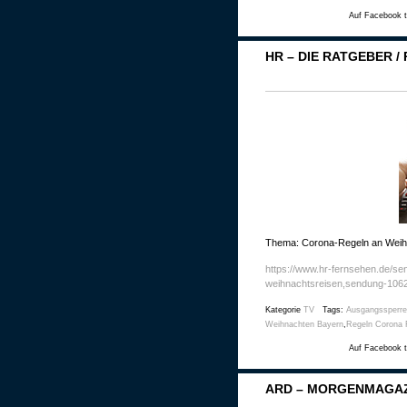
Auf Facebook t
HR – DIE RATGEBER /
Thema: Corona-Regeln an Weih
https://www.hr-fernsehen.de/s
weihnachtsreisen,sendung-1062
Kategorie
TV
Tags:
Ausgangssperre
Weihnachten Bayern
,
Regeln Corona 
Auf Facebook t
ARD – MORGENMAGAZ