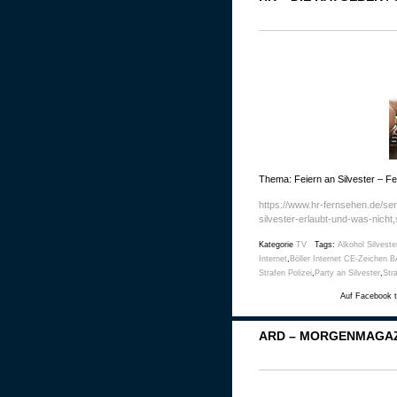
Thema: Feiern an Silvester – 
https://www.hr-fernsehen.de/se
silvester-erlaubt-und-was-nich
Kategorie
TV
Tags:
Alkohol Silvest
Internet
,
Böller Internet CE-Zeichen 
Strafen Polizei
,
Party an Silvester
,
Str
Auf Facebook t
ARD – MORGENMAGAZ