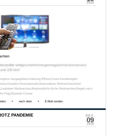
2020
achten
ation/politik-weltgeschehen/morgenmagazin/service/service-
zeit-100.html
ssperre Ausgangsbeschränkung REise
,
Corona Kontaktregeln
orona Kontakte Personaenzahl
,
Gottestdienst Weihnachten
,
Hotel
,
Lookdown Weihnachten
,
Maskenpflicht Kirche Weihnachten
,
Regeln nach
hn Flug
,
Skiurlaub Corona
eilen
•
nach oben
•
E-Mail senden
ROTZ PANDEMIE
DEZ.
09
2020