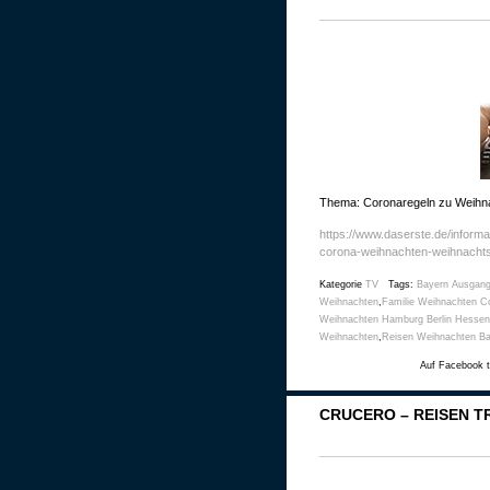
Thema: Coronaregeln zu Weihn
https://www.daserste.de/inform
corona-weihnachten-weihnachts
Kategorie
TV
Tags:
Bayern Ausgang
Weihnachten
,
Familie Weihnachten C
Weihnachten Hamburg Berlin Hessen
Weihnachten
,
Reisen Weihnachten Ba
Auf Facebook t
CRUCERO – REISEN T