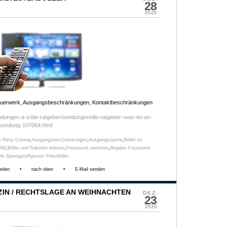
28
2020
Feuerwerk, Ausgangsbeschränkungen, Kontaktbeschränkungen
ndungen-a-z/die-ratgeber/sendungen/die-ratgeber–was-ist-an-
t,sendung-107064.html
er Party Corona
,
Ausgangsbeschränkungen
,
Ausgangssperre
,
Böller im
BAM
,
Böller und Raketen erboten
,
Feuerwerk verboten
,
illegales Feuerwerk
afe Sprengstoffgesetz Polenböller
eilen
•
nach oben
•
E-Mail senden
IN / RECHTSLAGE AN WEIHNACHTEN
DEZ.
23
2020