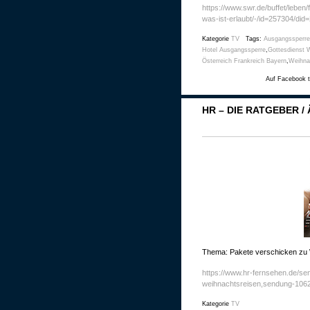
https://www.swr.de/buffet/lebe
was-ist-erlaubt/-/id=257304/di
Kategorie
TV
Tags:
Ausgangssperre
Hotel Ausgangssperre
,
Gottesdienst 
Österreich Frankreich Bayern
,
Weihna
Auf Facebook t
HR – DIE RATGEBER /
Thema: Pakete verschicken zu
https://www.hr-fernsehen.de/s
weihnachtsreisen,sendung-1062
Kategorie
TV