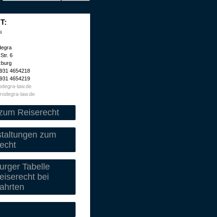
T:
i
degra
Str. 6
zburg
 931 4654218
 931 4654219
degra-law.de
rodegra-law.de
zum Reiserecht
staltungen zum
echt
rger Tabelle
iserecht bei
ahrten