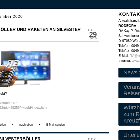
KONTAK
ember 2020
Anwaltskanzle
RODEGRA
 BÖLLER UND RAKETEN AN SILVESTER
DEZ.
RA Kay P. Ro
29
Schweinfurter 
2020
D-97080 Wür
Telefon: 0049
Telefax: 0049
E-Mail:
RA@ro
Internet:
www.
News 
Veran
Reiser
aubt?
a-regeln-an-
Würzbu
352/nid=98256/kksqbf/index.html
zum Re
Kreuzf
eilen
•
nach oben
•
E-Mail senden
Urteile
 SILVESTERBÖLLER
DEZ.