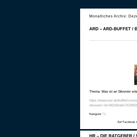
Monatliches Archiv:
Dez
ARD – ARD-BUFFET /
Thema. Was ist an Silvester erl
https://www.swr.de/buffet/coron
silvester/-/id=98256/did=25398
Kategorie
TV
Auf Facebook t
HR – DIE RATGEBER /