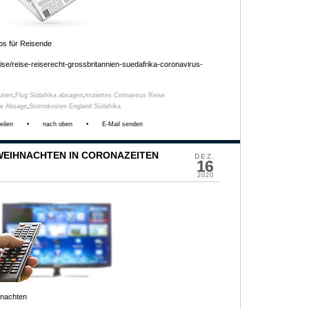
os für Reisende
se/reise-reiserecht-grossbritannien-suedafrika-coronavirus-
tiert
,
Flug Südafrika absagen
,
mutiertes Corinavirus Reise
se Absage
,
Stornokosten England Südafrika
eilen
•
nach oben
•
E-Mail senden
 WEIHNACHTEN IN CORONAZEITEN
DEZ.
16
2020
nachten