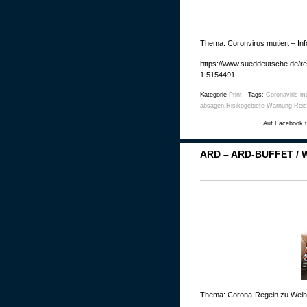
Thema: Coronvirus mutiert – Inf
https://www.sueddeutsche.de/rei
1.5154491
Kategorie
Print
Tags:
Coronaviris mu
absagen
,
Risikogebiete Warnung Rei
Auf Facebook t
ARD – ARD-BUFFET /
Thema: Corona-Regeln zu Weih