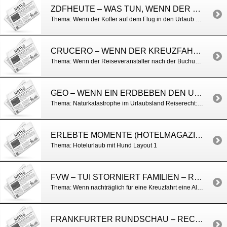
ZDFHEUTE – WAS TUN, WENN DER KOFFER WEG IST?
Thema: Wenn der Koffer auf dem Flug in den Urlaub verloren geht. https://www.zdfheute.de/ratgeber/koffer-verloren-verspaetet-gepaeckverlust-flughafen-urlaub-100.html
CRUCERO – WENN DER KREUZFAHRT-TRAUM PLATZT: WAS BEI ÄNDERUNGEN DER REISEROUTE WIRKLICH GILT
Thema: Wenn der Reiseveranstalter nach der Buchung Änderungen vornimmt. Was darf der Reiseveranstalter ändern?
GEO – WENN EIN ERDBEBEN DEN URLAUB INS WANKEN BRINGT
Thema: Naturkatastrophe im Urlaubsland Reiserecht: Wenn ein Erdbeben den Urlaub ins Wanken bringt – [GEO]
ERLEBTE MOMENTE (HOTELMAGAZIN) – URLAUB MIT HUND
Thema: Hotelurlaub mit Hund Layout 1
FVW – TUI STORNIERT FAMILIEN – RECHTENS?
Thema: Wenn nachträglich für eine Kreuzfahrt eine Altersbeschränkung eingeführt wird. Adults-Only-Debatte: TUI Cruises storniert Familien – rechtens?
FRANKFURTER RUNDSCHAU – RECHTE VON URLAUBERN BEI EXTREMWETTER