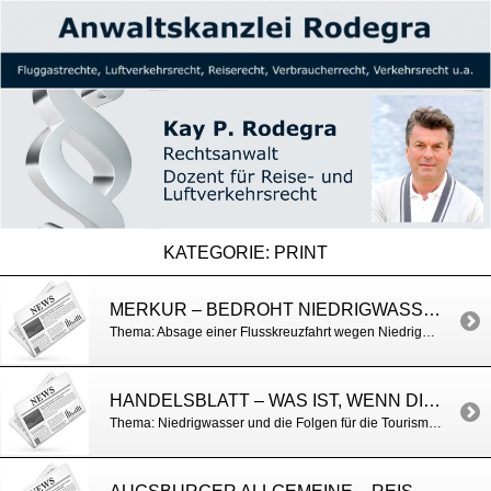
KATEGORIE:
PRINT
MERKUR – BEDROHT NIEDRIGWASSER IHREN TRAUMURLAUB? WAS SIE BEI GEBUCHTER FLUSSKREUZFAHRT UNBEDINGT WISSEN MÜSSEN
Thema: Absage einer Flusskreuzfahrt wegen Niedrigwasser Flusskreuzfahrt bei Niedrigwasser: Was Reisende beachten müssen
HANDELSBLATT – WAS IST, WENN DIE FLUSSREISE INS WASSER FÄLLT?
Thema: Niedrigwasser und die Folgen für die Tourismusbranche Niedrige Pegelstände: Was ist, wenn die Flussreise ins Wasser fällt?