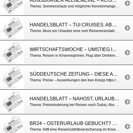
AUGSBURGER ALLGEMEINE – REISEVERANSTALTER VERSICHERN TROTZ KEROSIN-MANGEL: „DER SOMMERURLAUB IST SICHER“
Thema: Sommerurlaub und möglicher Kerosinmangel Kerosin-Mangel: Ist der Sommerurlaub sicher? Was Urlauber jetzt wissen müssen
HANDELSBLATT – TUI CRUISES: ABGESAGTE REISEN STARTEN DOCH
Thema: Muss ein Urlauber eine vom Reiseveranstalter abgesagte Reise antreten, wenn sie plötzlich doch stattfindet? Iran-Krieg: Tui Cruises: Abgesagte Kreuzfahrten starten doch
WIRTSCHAFTSWOCHE – UMSTIEG IN KRISENREGION? DIESE RECHTE HABEN FLUGREISENDE
Thema: Reisen in Krisenregionen, Flug über Drehkreuz Klarstellung des Außenamtes: Umstieg in Krisenregion? Diese Rechte haben Flugreisende
SÜDDEUTSCHE ZEITUNG – DIESE AUSWIRKUNGEN HAT DER IRAN-KRIEG
Thema: Preise – Auswirkungen des Iran-Kriegs https://www.sueddeutsche.de/projekte/artikel/wirtschaft/iran-krieg-auswirkungen-verbraucher-deutschland-reisen-heizen-spritpreise-e324047/?reduced=true
HANDELSBLATT – NAHOST, URLAUBER KÖNNEN TEILE DES REISEPREISES ZURÜCKFORDERN
Thema: Preisminderung bei Reisen nach Dubai, Abu Dhabi und Doha https://www.handelsblatt.com/dpa/reisemaengel-nahost-urlauber-koennen-teile-des-reisepreises-zurueckfordern/100207392.html
BR24 – OSTERURLAUB GEBUCHT? WELCHE BELIEBTEN ZIELE JETZT RISKANT SIND
Thema: Hilft eine Reiserücktrittsversicherung im Krisenfall? https://www.br.de/nachrichten/deutschland-welt/osterurlaub-gebucht-welche-beliebten-ziele-jetzt-riskant-sind,VD5Vm0n