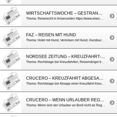
WIRTSCHAFTSWOCHE – GESTRANDET WEGEN IRAN-KRIEG: WAS REISENDEN RECHTLICH ZUSTEHT
Thema: Reiserecht in Krisenzeiten https://www.wiwo.de/dpa/eskalation-im-nahen-osten-gestrandet-wegen-iran-krieg-was-reisenden-rechtlich-zusteht/100205084.html
FAZ – REISEN MIT HUND
Thema: Hotel mit Hund, Verreisen mit Hund, Hundeurlaub https://www.faz.net/aktuell/reise/was-hundebesitzer-auf-reisen-beachten-muessen-110844730.html Hoteltipps unter: www.relaxen-mit-hund.de
NORDSEE ZEITUNG – KREUZFAHRT-REISERECHT: DIESE TABELLE MUSST DU JETZT KENNEN!
Thema: Rechtslage bei Kreuzfahrten, Reisemängel bei Kreuzfahrten, Entschädigung bei Kreuzfahrten Kreuzfahrt-Reiserecht: Neue „Würzburger Tabelle“ online
CRUCERO – KREUZFAHRT ABGESAGT: WENN DER ORIENTTRAUM PLATZT
Thema: Rechtslage bei Absage einer Kreuzfahrt Kreuzfahrt geändert? Das sind Ihre Rechte als Urlauber
CRUCERO – WENN URLAUBER REGELN BRECHEN: AUSSCHIFFEN STATT ABSCHALTEN
Thema: Wenn sich der Urlauber an Bord nicht an Regeln hält Kreuzfahrt geändert? Das sind Ihre Rechte als Urlauber