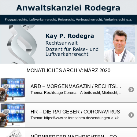
MONATLICHES ARCHIV:
MÄRZ 2020
ARD – MORGENMAGAZIN / RECHTSLAGE CORONA
Thema: Rechtslage Corona – Arbeitsrecht, Mietrecht, Reiserecht, Verbraucherrecht https://www.daserste.de/information/politik-weltgeschehen/morgenmagazin/service/service-corona-recht-update-102.html
HR – DIE RATGEBER / CORONAVIRUS
Thema: https://www.hr-fernsehen.de/sendungen-a-z/die-ratgeber/sendungen/die-ratgeber–osterurlaub-in-zeiten-von-corona,sendung-85056.html