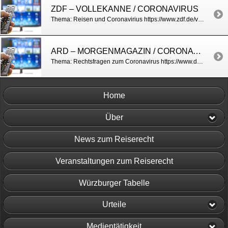
ZDF – VOLLEKANNE / CORONAVIRUS
Thema: Reisen und Coronavirius https://www.zdf.de/verbraucher/volle-kanne/coronavirus-reiserecht-100.html
ARD – MORGENMAGAZIN / CORONAVIRIUS
Thema: Rechtsfragen zum Coronavirus https://www.daserste.de/information/politik-weltgeschehen/morgenmagazin/service/service-coronavirus-rechtliche-aspekte-100.html
Home
Über
News zum Reiserecht
Veranstaltungen zum Reiserecht
Würzburger Tabelle
Urteile
Medientätigkeit