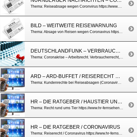
NÜRNBERGER NACHRICHTEN – CORONA UND REISEN
Thema: Reiseabsage wegen Coronvirus https://www.nordbayern.de/wirtschaft/corona-und-reisen-verbrauchern-drohen-hohe-stornokosten-1.9975451?cache=%3F
BILD – WEITWEITE REISEWARNUNG
Thema: Absage von Reisen wegen Coronavirus https://www.bild.de/bild-plus/reise/service/service/coronavirus-was-passiert-mit-meinen-urlaubsplaenen-69371924.bild.html
DEUTSCHLANDFUNK – VERBRAUCHERRECHT / CORONAKRISE
Thema: Coronakrise – Arbeitsrecht. Verbraucherrecht, Reiserecht https://www.deutschlandfunk.de/corona-pandemie-diese-rechte-haben-verbraucher.772.de.html?dram:article_id=468530
ARD – ARD-BUFFET / REISERECHT UND CORONAVIRUS
Thema: Kundenrechte bei Reiseabsagen (Coronavirus) https://www.swr.de/buffet/leben/weltweite-reisewarnung-ihre-rechte-bei-reiseausfaellen/-/id=257304/did=25236496/nid=257304/1qrbdyo/index.html
HR – DIE RATGEBER / HAUSTIER UND RECHT
Thema: Recht rund ums Tier https://www.hr-fernsehen.de/sendungen-a-z/die-ratgeber/sendungen/die-ratgeber–coronavirus-in-hessen-was-tun-wenn-schulen-und-kindergaerten-dicht-sind,sendung-83154.html
HR – DIE RATGEBER / CORONAVIRUS
Thema: Reiserecht / Coronavirus https://www.hr-fernsehen.de/sendungen-a-z/die-ratgeber/sendungen/die-ratgeber–coronavirus-in-hessen-was-tun-wenn-schulen-und-kindergaerten-dicht-sind,sendung-83154.html