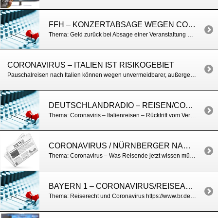
FFH – KONZERTABSAGE WEGEN CORONAVIRUS
Thema: Geld zurück bei Absage einer Veranstaltung https://www.ffh.de/nachrichten/magazin/toController/Topic/toAction/show/toId/233450/toTopic/coronavirus-diese-veranstaltungen-fallen-aus.html
CORONAVIRUS – ITALIEN IST RISIKOGEBIET
Pauschalreisen nach Italien können wegen unvermeidbarer, außergewöhnlicher Umstände kostenfrei storniert werden. Das Robert-Koch-Institut erklärt Italien zum Risikogebiet. Weitere Infos: https://www.tagesschau.de/inland/coronavirus-deutschland-167.html
DEUTSCHLANDRADIO – REISEN/CORONAVIRUS
Thema: Coronaviris – Italienreisen – Rücktritt vom Vertrag https://www.deutschlandfunk.de/italienurlaub-reiserechtler-bei-pauschalreisen-kostenfrei.697.de.html?dram:article_id=472145
CORONAVIRUS / NÜRNBERGER NACHRICHTEN
Thema: Coronavirus – Was Reisende jetzt wissen müssen https://www.nordbayern.de/region/sudtirol-ist-corona-risikogebiet-was-reisende-wissen-mussen-1.9911990?cache=%3F%3Fsearched%3Dtrue%3Fbctid%3D6077176780001
BAYERN 1 – CORONAVIRUS/REISEABSAGEN U.A.
Thema: Reiserecht und Coronavirus https://www.br.de/radio/bayern1/coronavirus-reiseruecktritt-100.html