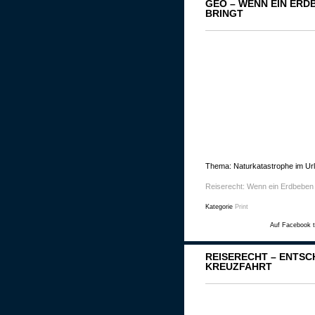
GEO – WENN EIN ERD
BRINGT
Thema: Naturkatastrophe im Ur
Reiserecht: Wenn ein Erdbeben 
Kategorie
Print
Auf Facebook t
REISERECHT – ENTSC
KREUZFAHRT