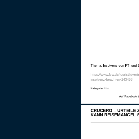
Thema: Insolvenz von FTI und B
https://www.fvw.de/touristik/ver
insolvenz-beachten-243458
Kategorie
Print
Auf Facebook t
CRUCERO – URTEILE
KANN REISEMANGEL S