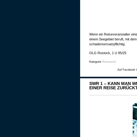
Wenn ein Reiseveranstalter eine 
einem Seegebiet beruft, mit dem
schadensersatzpflichtig.
OLG Rostock, 1 U 95/25
Kategorie
Reiserecht
Auf Facebook t
SWR 1 – KANN MAN 
EINER REISE ZURÜCK