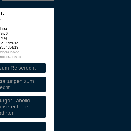
T:
i
degra
Str. 6
zburg
 931 4654218
 931 4654219
degra-law.de
rodegra-law.de
zum Reiserecht
staltungen zum
echt
rger Tabelle
iserecht bei
ahrten