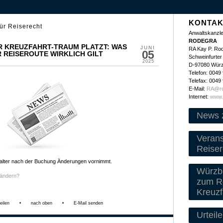
KONTAK
ür Reiserecht
Anwaltskanzle
RODEGRA
R KREUZFAHRT-TRAUM PLATZT: WAS
JUNI
RA Kay P. Ro
05
 REISEROUTE WIRKLICH GILT
Schweinfurter 
2025
D-97080 Wür
Telefon: 0049
Telefax: 0049
E-Mail:
RA@ro
Internet:
www.
News 
Veran
Reiser
lter nach der Buchung Änderungen vornimmt.
Würzbu
 ändern?
zum Re
Kreuzf
eilen
•
nach oben
•
E-Mail senden
Urteile