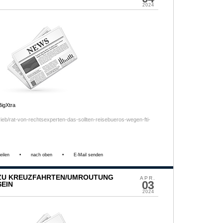
2024
igXtra
trieb/rat-von-rechtsexperten-das-sollten-reisebueros-wegen-fti-
eilen
•
nach oben
•
E-Mail senden
 ZU KREUZFAHRTEN/UMROUTUNG
APR.
03
EIN
2024