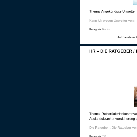
Thema: Angekündigte Unwetter i
Kann ich wegen Unwetter von 
Kategorie
Radio
Auf Facebook t
HR – DIE RATGEBER 
Thema: Reiserücktrittskostenver
Auslandskrankenversicherung u
Die Ratgeber : Die Ratgeber vo
Kategorie
TV