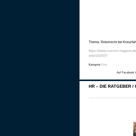
Thema: Reiserecht bei Kreuzfah
https://www.crucero-magazin.de
sein/101937/
Kategorie
Print
Auf Facebook t
HR – DIE RATGEBER 