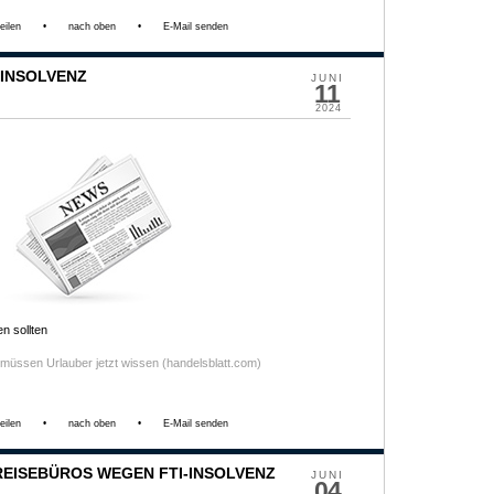
eilen
•
nach oben
•
E-Mail senden
-INSOLVENZ
JUNI
11
2024
n sollten
 müssen Urlauber jetzt wissen (handelsblatt.com)
eilen
•
nach oben
•
E-Mail senden
REISEBÜROS WEGEN FTI-INSOLVENZ
JUNI
04