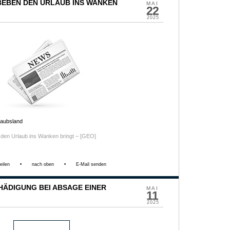
BEBEN DEN URLAUB INS WANKEN
MAI
22
2025
laubsland
den Urlaub ins Wanken bringt – [GEO]
eilen
•
nach oben
•
E-Mail senden
HÄDIGUNG BEI ABSAGE EINER
MAI
11
2025