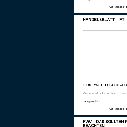
Auf Facebook t
HANDELSBLATT – FTI
Thema: Was FTI-Urlauber wisse
Reiserecht: FTI-Insolvenz: Das
Kategorie
Print
Auf Facebook t
FVW – DAS SOLLTEN 
BEACHTEN