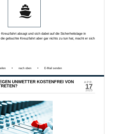
Kreuzfahrt absagt und sich dabei auf die Sicherheitslage in
 die gebuchte Kreuzfahrt aber gar nichts zu tun hat, macht er sich
eilen
•
nach oben
•
E-Mail senden
WEGEN UNWETTER KOSTENFREI VON
APR.
17
TRETEN?
2025