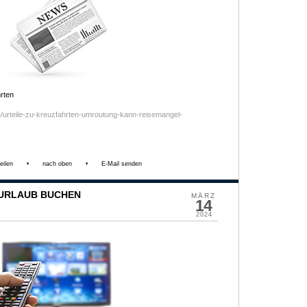
rten
/urteile-zu-kreuzfahrten-umroutung-kann-reisemangel-
eilen
•
nach oben
•
E-Mail senden
/ URLAUB BUCHEN
MÄRZ
14
2024