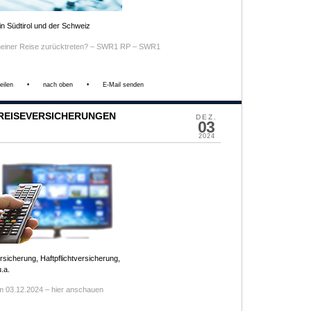
n Südtirol und der Schweiz
meiner Reise zurücktreten? – SWR1 RP – SWR1
eilen
•
nach oben
•
E-Mail senden
/ REISEVERSICHERUNGEN
DEZ.
03
2024
sicherung, Haftpflichtversicherung,
.a.
m 03.12.2024 – hier anschauen