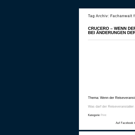
Tag Archiv:
Fachanwalt f
CRUCERO – WENN DE
BEI ÄNDERUNGEN DER
Thema: Wenn der Reiseveransta
Was darf der Reiseveranstalter
Kategorie
Print
Auf Facebook t