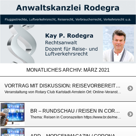
MONATLICHES ARCHIV:
MÄRZ 2021
VORTRAG MIT DISKUSSION: REISEVORBEREITUNGEN IN CORONAZEITEN – REISERECHT
Veranstaltung von Rotary Club Karlstadt-Arnstein Ort: Online-Veranstaltung über Zoom Termin: 30.03.2021 nicht öffentlich (nur für Mitglieder)
BR – RUNDSCHAU / REISEN IN CORONAZEITEN
Thema: Reisen in Coronazeiten https://www.br.de/mediathek/video/rundschau-1830-30032021-astrazeneca-impfungen-teilweise-ausgesetzt-av:60267dba052712001ae157e5