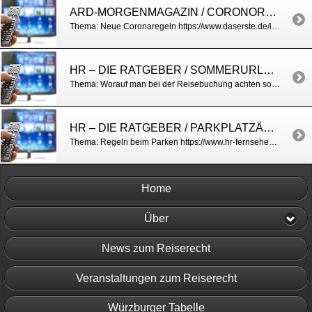
ARD-MORGENMAGAZIN / CORONOREGELN NACH NEUEM BUND-LÄNDER-BESCHLUSS
Thema: Neue Coronaregeln https://www.daserste.de/information/politik-weltgeschehen/morgenmagazin/videos/service-das-neueste-zu-corona-102.html
HR – DIE RATGEBER / SOMMERURLAUB BUCHEN
Thema: Worauf man bei der Reisebuchung achten sollte https://www.hr-fernsehen.de/sendungen-a-z/die-ratgeber/index.html
HR – DIE RATGEBER / PARKPLATZÄRGER
Thema: Regeln beim Parken https://www.hr-fernsehen.de/sendungen-a-z/die-ratgeber/index.html
Home
Über
News zum Reiserecht
Veranstaltungen zum Reiserecht
Würzburger Tabelle