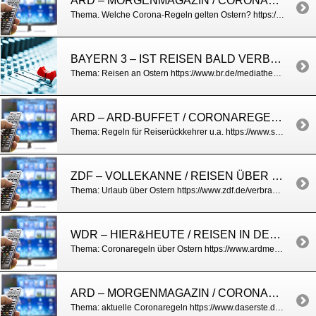
ARD – MORGENMAGAZIN / CORONAREGELN FÜR OSTERN
Thema. Welche Corona-Regeln gelten Ostern? https://www.daserste.de/information/politik-weltgeschehen/morgenmagazin/videos/Service_Ostern_Corona-100.html
BAYERN 3 – IST REISEN BALD VERBOTEN?
Thema: Reisen an Ostern https://www.br.de/mediathek/podcast/update/ist-reisen-bald-verboten/1821985
ARD – ARD-BUFFET / CORONAREGELN AN OSTERN FÜR REISENDE
Thema: Regeln für Reiserückkehrer u.a. https://www.swr.de/buffet/leben/neue-corona-regeln-was-gilt-an-ostern/-/id=257304/did=25411530/nid=257304/4y7q29/index.html
ZDF – VOLLEKANNE / REISEN ÜBER DIE OSTERTAGE
Thema: Urlaub über Ostern https://www.zdf.de/verbraucher/volle-kanne/ostern-ohne-urlaub-100.html
WDR – HIER&HEUTE / REISEN IN DEN OSTERFERIEN
Thema: Coronaregeln über Ostern https://www.ardmediathek.de/wdr/video/hier-und-heute/urlaub-in-den-osterferien-was-ist-nach-dem-corona-gipfel-noch-moeglich/wdr-fernsehen/Y3JpZDovL3dkci5kZS9CZWl0cmFnLTQ1YzYzZmViLTcxZGYtNDA0NS1hZWM5LTIwMTk3OGYzMGYzNA/
ARD – MORGENMAGAZIN / CORONAREGELN
Thema: aktuelle Coronaregeln https://www.daserste.de/information/politik-weltgeschehen/morgenmagazin/videos/Rechtsfragen_zu_Corona_Regeln-100.html