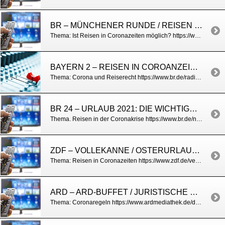
BR – MÜNCHENER RUNDE / REISEN TROTZ CORONA
Thema: Ist Reisen in Coronazeiten möglich? https://www.br.de/br-fernsehen/sendungen/muenchner-runde/index.html
BAYERN 2 – REISEN IN COROANZEITEN
Thema: Corona und Reiserecht https://www.br.de/radio/bayern2/sendungen/radiowelt/kay-rodegra-reiserechtsexperte-corona-urlaub-2021-aktuelles-interview-100.html
BR 24 – URLAUB 2021: DIE WICHTIGSTEN TIPPS
Thema. Reisen in der Coronakrise https://www.br.de/nachrichten/bayern/urlaub-2021-trotz-corona-die-wichtigsten-tipps,SRqDlP0
ZDF – VOLLEKANNE / OSTERURLAUB UND SOMMERURLAUB BUCHEN
Thema: Reisen in Coronazeiten https://www.zdf.de/verbraucher/volle-kanne/tourismusbranche-in-der-krise-100.html
ARD – ARD-BUFFET / JURISTISCHE UND MEDIZINISCHE FRAGEN ZU CORONA
Thema: Coronaregeln https://www.ardmediathek.de/daserste/video/ard-buffet/ihre-fragen-zu-den-corona-beschluessen/das-erste/Y3JpZDovL3N3ci5kZS9hZXgvbzE0MTk3ODI/