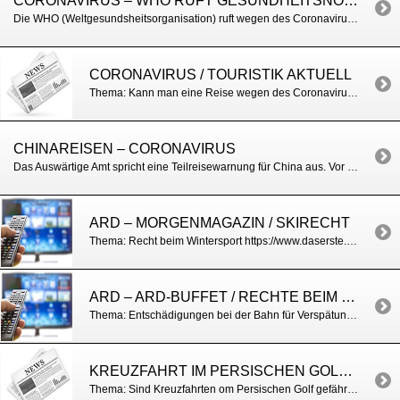
CORONAVIRUS – WHO RUFT GESUNDHEITSNOTSTADT AUS
Die WHO (Weltgesundsheitsorganisation) ruft wegen des Coronavirus den internationalen Gesundheitsnotstand aus. Eine Reisewarnung für ein bestimmtes Land wird aber nicht ausgesprochen. Weitere Infos unter: https://www.welt.de/vermischtes/video205472987/Coronavirus-WHO-ruft-internationalen-Gesundheitsnotstand-aus.html
CORONAVIRUS / TOURISTIK AKTUELL
Thema: Kann man eine Reise wegen des Coronavirus kostenfrei absagen? https://www.touristik-aktuell.de/nachrichten/news/datum////corona-virus-koennen-kunden-kreuzfahrten-absagen/
CHINAREISEN – CORONAVIRUS
Das Auswärtige Amt spricht eine Teilreisewarnung für China aus. Vor Reisen in die Provinz Hubei wird wegen des Coronavirus gewarnt. Weitere Infos unter: https://www.auswaertiges-amt.de/de/aussenpolitik/laender/china-node/chinasicherheit/200466?isLocal=false&isPreview=false#content_0
ARD – MORGENMAGAZIN / SKIRECHT
Thema: Recht beim Wintersport https://www.daserste.de/information/politik-weltgeschehen/morgenmagazin/videos/Service-Wintersport-Recht-100.html
ARD – ARD-BUFFET / RECHTE BEIM BAHNFAHREN
Thema: Entschädigungen bei der Bahn für Verspätungen https://www.ardmediathek.de/daserste/player/Y3JpZDovL3N3ci5kZS9hZXgvbzExOTE4NDg/zugausfall-und-verspaetung-so-bekommen-sie-ihr-geld-zurueck
KREUZFAHRT IM PERSISCHEN GOLF / FVW
Thema: Sind Kreuzfahrten om Persischen Golf gefährlich? https://www.fvw.de/veranstalter/kreuzfahrt/persischer-golf-die-cruise-liner-bleiben-trotz-iran-krise-auf-kurs-205774