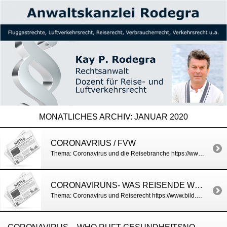
MONATLICHES ARCHIV:
JANUAR 2020
CORONAVRIUS / FVW
Thema: Coronavirus und die Reisebranche https://www.fvw.de/reisevertrieb/brennpunkt/rechtsfragen-rund-um-coronavirus-experte-gibt-antworten-zum-reiserecht-206065
CORONAVIRUNS- WAS REISENDE WISSEN SOLLTEN / BILD
Thema: Coronavirus und Reiserecht https://www.bild.de/bild-plus/reise/traumreisen/traumreise/coronavirus-was-reisende-jetzt-wissen-muessen-67617654,view=conversionToLogin.bild.html