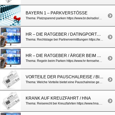
BAYERN 1 – PARKVERSTÖSSE
Thema: Platzsparend parken https://www.br.de/radio/bayern1/parkplatz-verschwendung-strafbar-100.html
HR – DIE RATGEBER / DATINGPORTALE
Thema: Rechtslage bei Partnervermittlungen https://www.hr-fernsehen.de/sendungen-a-z/die-ratgeber/sendungen/die-ratgeber–aerger-beim-parken,sendung-79710.html
HR – DIE RATGEBER / ÄRGER BEIM PARKEN
Thema: Regeln beim Parken https://www.hr-fernsehen.de/sendungen-a-z/die-ratgeber/sendungen/die-ratgeber–aerger-beim-parken,sendung-79710.html
VORTEILE DER PAUSCHALREISE / BILD DER FRAU
Thema: Welche Vorteile bietet eine Pauschalreise gegenüber einer Individualreise? https://www.zeitschriften-abo.de/images/dynamic/products/06152_bild%20der%20frau.pdf
KRANK AUF KREUZFAHRT / HNA
Thema: Reiserecht bei Kreuzfahrten https://www.hna.de/reise/darum-sollten-kreuzfahrt-passagiere-schiff-niemals-krank-werden-zr-11757351.html