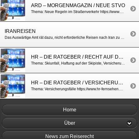
ARD – MORGENMAGAZIN / NEUE STVO
Thema: Neue Regeln im Straßenverkehr https://www.daserste.de/information/politik-weltgeschehen/morgenmagazin/reportagen/service-neuerungen-strassenverkehr-recht-100.html
IRANREISEN
Das Auswärtige Amt rät dazu, nicht erforderliche Reisen nach Iran zu verschieben. Weitere Infos: https://www.auswaertiges-amt.de/de/aussenpolitik/laender/iran-node/iransicherheit/202396?isLocal=false&isPreview=false#content_0
HR – DIE RATGEBER / RECHT AUF DER SKIPISTE
Thema: Skiunfall, Haftung auf der Skipiste, Versicherungen im Skiurlaub https://www.hr-fernsehen.de/sendungen-a-z/die-ratgeber/sendungen/die-ratgeber–versicherungsbetrug,sendung-79150.html
HR – DIE RATGEBER / VERSICHERUNGSBETRUG
Thema: Versicherungsfälle https://www.hr-fernsehen.de/sendungen-a-z/die-ratgeber/sendungen/die-ratgeber–versicherungsbetrug,sendung-79150.html
Home
Über
News zum Reiserecht