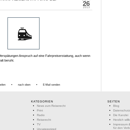
26
2013
erspätungen Anspruch auf eine Fahrpreiserstattung, auch wenn
lt beruht.
eilen
•
nach oben
•
E-Mail senden
KATEGORIEN
SEITEN
News zum Reiserecht
Blog
Print
Datenschutz
Radio
Die Kanzlei
Reiserecht
Herzlich wil
TV
Impressum &
für den Ver
Uncategorized