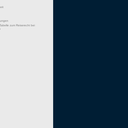
eit
hungen
Tabelle zum Reiserecht bei
n