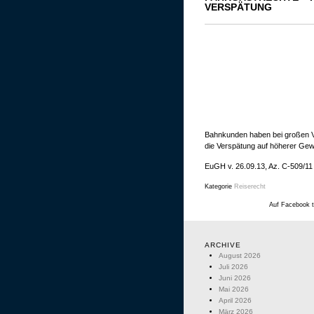
VERSPÄTUNG
Bahnkunden haben bei großen V
die Verspätung auf höherer Gewa
EuGH v. 26.09.13, Az. C-509/11
Kategorie
Reiserecht
Auf Facebook t
ARCHIVE
August 2026
Juli 2026
Juni 2026
Mai 2026
April 2026
März 2026