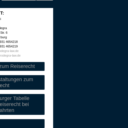
T:
i
degra
Str. 6
zburg
 931 4654218
 931 4654219
degra-law.de
rodegra-law.de
zum Reiserecht
staltungen zum
echt
rger Tabelle
iserecht bei
ahrten