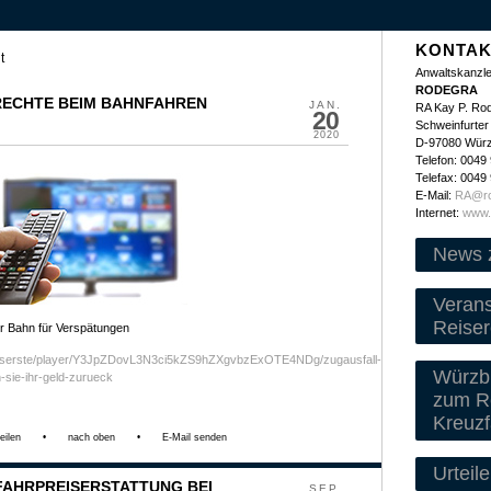
KONTAK
t
Anwaltskanzle
RODEGRA
 RECHTE BEIM BAHNFAHREN
JAN.
RA Kay P. Ro
20
Schweinfurter 
2020
D-97080 Wür
Telefon: 0049
Telefax: 0049
E-Mail:
RA@ro
Internet:
www.
News 
Veran
Reiser
r Bahn für Verspätungen
daserste/player/Y3JpZDovL3N3ci5kZS9hZXgvbzExOTE4NDg/zugausfall-
Würzbu
sie-ihr-geld-zurueck
zum Re
Kreuzf
eilen
•
nach oben
•
E-Mail senden
Urteile
FAHRPREISERSTATTUNG BEI
SEP.