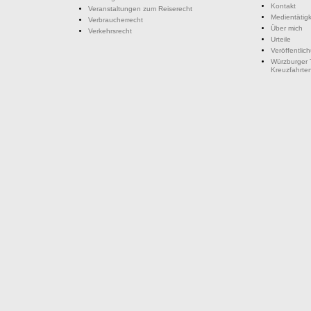
Kontakt
Veranstaltungen zum Reiserecht
Medientätigk
Verbraucherrecht
Über mich
Verkehrsrecht
Urteile
Veröffentlic
Würzburger 
Kreuzfahrte