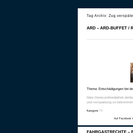
Tag Archiv:
Zug verspäte
ARD – ARD-BUFFET /
Thema: Entschädigungen bei de
https://www.ardmediathek.de/
und-verspaetung-so-bekommen-
Kategorie
TV
Auf Facebook t
FAHRGASTRECHTE – 