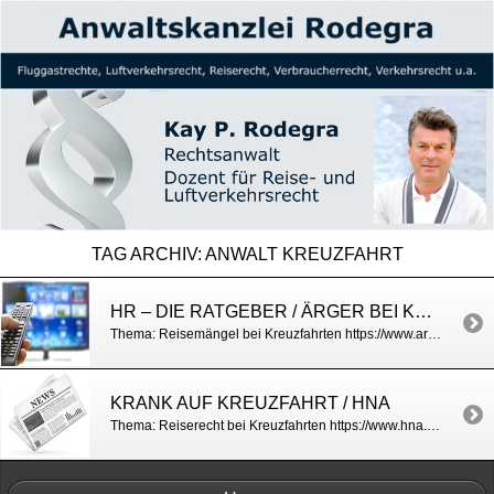
TAG ARCHIV:
ANWALT KREUZFAHRT
HR – DIE RATGEBER / ÄRGER BEI KREUZFAHRTEN
Thema: Reisemängel bei Kreuzfahrten https://www.ardmediathek.de/video/die-ratgeber/die-ratgeber-vom-11-07-2022/hr-fernsehen/Y3JpZDovL2hyLW9ubGluZS8xNzU5Nzc
KRANK AUF KREUZFAHRT / HNA
Thema: Reiserecht bei Kreuzfahrten https://www.hna.de/reise/darum-sollten-kreuzfahrt-passagiere-schiff-niemals-krank-werden-zr-11757351.html