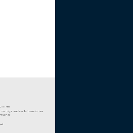
lkommen
 wichtige andere Informationen
braucher
eit