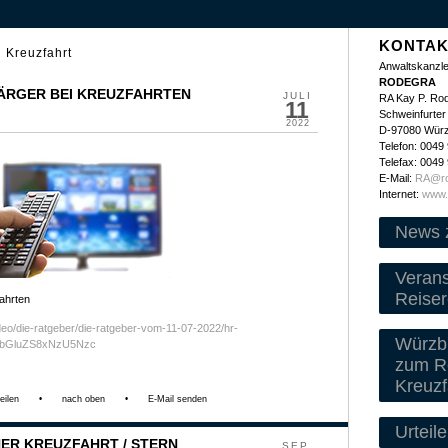
KONTAK
 Kreuzfahrt
Anwaltskanzle
RODEGRA
/ ÄRGER BEI KREUZFAHRTEN
JULI
RA Kay P. Ro
11
Schweinfurter 
2022
D-97080 Wür
Telefon: 0049
Telefax: 0049
E-Mail:
RA@ro
Internet:
www.
News 
Veran
Reiser
ahrten
deo/die-ratgeber/die-ratgeber-vom-11-07-2022/hr-
Würzbu
ubGluZS8xNzU5Nzc
zum Re
Kreuzf
eilen
•
nach oben
•
E-Mail senden
Urteile
NER KREUZFAHRT / STERN
SEP.