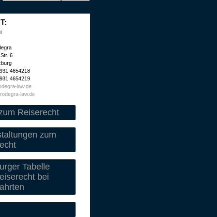
T:
i
degra
Str. 6
zburg
 931 4654218
 931 4654219
degra-law.de
rodegra-law.de
zum Reiserecht
staltungen zum
echt
rger Tabelle
iserecht bei
ahrten