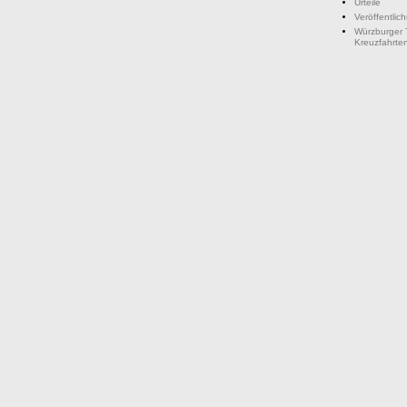
Urteile
Veröffentlic
Würzburger 
Kreuzfahrte