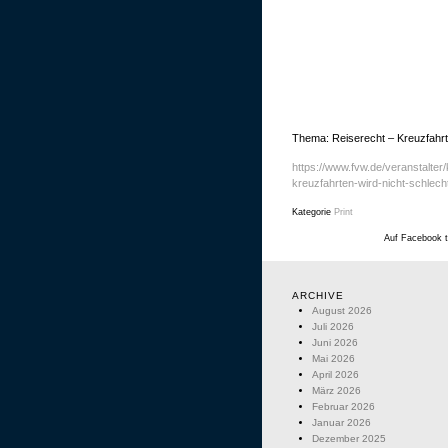
Thema: Reiserecht – Kreuzfahrt
https://www.fvw.de/veranstalter/
kreuzfahrten-wird-nicht-schlec
Kategorie
Print
Auf Facebook t
ARCHIVE
August 2026
Juli 2026
Juni 2026
Mai 2026
April 2026
März 2026
Februar 2026
Januar 2026
Dezember 2025