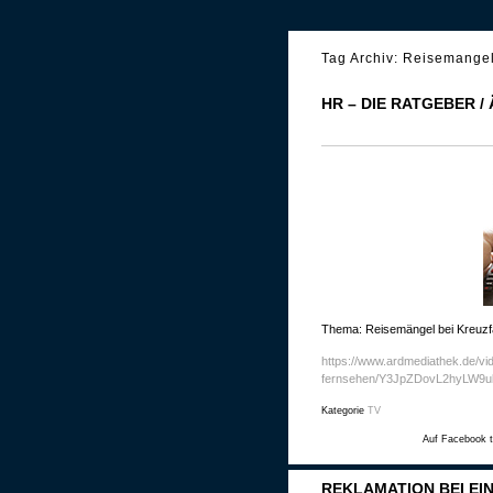
Tag Archiv:
Reisemangel
HR – DIE RATGEBER 
Thema: Reisemängel bei Kreuzf
https://www.ardmediathek.de/vi
fernsehen/Y3JpZDovL2hyLW9
Kategorie
TV
Auf Facebook t
REKLAMATION BEI EI