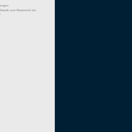
hungen
Tabelle zum Reiserecht bei
n