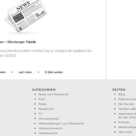
en – Würzburger Tabelle
kreuzfahrt/kreuzfahrt-rechtler-kay-p.-rodegra-die-qualitaet-der-
hter-202533
eilen
•
nach oben
•
E-Mail senden
KATEGORIEN
SEITEN
News zum Reiserecht
Blog
Print
Datenschutz
Radio
Die Kanzlei
Reiserecht
Herzlich wil
TV
Impressum &
für den Ver
Uncategorized
Kontakt
Veranstaltungen zum Reiserecht
Medientätigk
Verbraucherrecht
Über mich
Verkehrsrecht