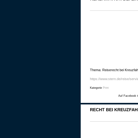
Thema: Reiserecht bei Kreuzfah
https://www.stern.de/reise/serv
Kategorie
Print
Auf Facebook t
RECHT BEI KREUZFAH