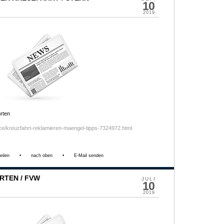
10
2019
rten
ice/kreuzfahrt-reklamieren-maengel-tipps-7324972.html
eilen
•
nach oben
•
E-Mail senden
RTEN / FVW
JULI
10
2019