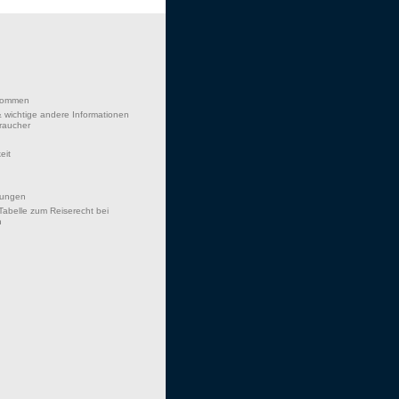
lkommen
 wichtige andere Informationen
braucher
eit
hungen
Tabelle zum Reiserecht bei
n