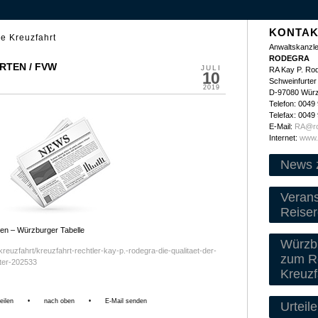
KONTAK
e Kreuzfahrt
Anwaltskanzle
RODEGRA
RTEN / FVW
JULI
RA Kay P. Ro
10
Schweinfurter 
2019
D-97080 Wür
Telefon: 0049
Telefax: 0049
E-Mail:
RA@ro
Internet:
www.
News 
Veran
Reiser
en – Würzburger Tabelle
Würzbu
kreuzfahrt/kreuzfahrt-rechtler-kay-p.-rodegra-die-qualitaet-der-
zum Re
hter-202533
Kreuzf
eilen
•
nach oben
•
E-Mail senden
Urteile