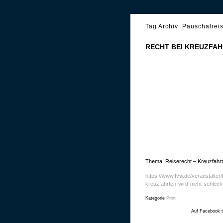
Tag Archiv:
Pauschalreis
RECHT BEI KREUZFAH
Thema: Reiserecht – Kreuzfahrt
https://www.fvw.de/veranstalter/
kreuzfahrten-wird-nicht-schlec
Kategorie
Print
Auf Facebook t