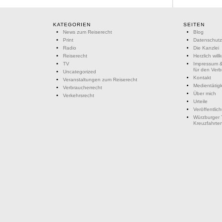
KATEGORIEN
SEITEN
News zum Reiserecht
Blog
Print
Datenschutz
Radio
Die Kanzlei
Reiserecht
Herzlich wil
TV
Impressum &
für den Ver
Uncategorized
Kontakt
Veranstaltungen zum Reiserecht
Medientätigk
Verbraucherrecht
Über mich
Verkehrsrecht
Urteile
Veröffentlic
Würzburger 
Kreuzfahrte