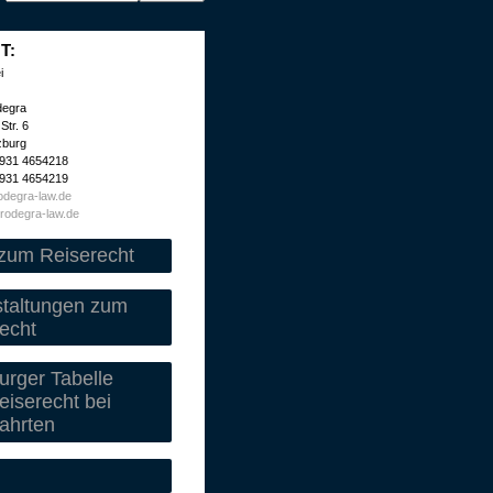
T:
i
degra
Str. 6
zburg
 931 4654218
 931 4654219
degra-law.de
rodegra-law.de
zum Reiserecht
staltungen zum
echt
rger Tabelle
iserecht bei
ahrten