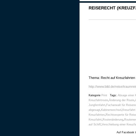
REISERECHT (KREUZFA
Thema: Recht auf Kreuzfahrten
http://www.bild.de/reise/traumre
Kategorie
Print
Tags:
Absage einer 
Kreuzfahrtroute
,
Änderung der Route
,
Jungfernfahrt
,
Fachanwalt für Reisere
abgesagt
,
Kabinenwechsel
,
Kreuzfahrt
Kreuzfahrten
,
Rechtsexperte für Reis
Kreuzfahrt
,
Routenänderung
,
Routenw
auf Schiff
,
Verschiebung einer Kreuzfa
Auf Facebook t