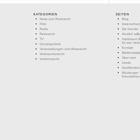
KATEGORIEN
SEITEN
News zum Reiserecht
Blog
Print
Datenschutz
Radio
Die Kanzlei
Reiserecht
Herzlich wil
TV
Impressum &
für den Ver
Uncategorized
Kontakt
Veranstaltungen zum Reiserecht
Medientätigk
Verbraucherrecht
Über mich
Verkehrsrecht
Urteile
Veröffentlic
Würzburger 
Kreuzfahrte