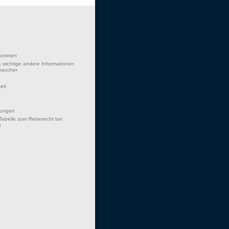
lkommen
 wichtige andere Informationen
braucher
eit
hungen
Tabelle zum Reiserecht bei
n