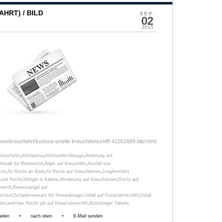
HRT) / BILD
SEP.
02
2015
isen/kreuzfahrt/kuriose-urteile-kreuzfahrtschiff-42261668.bild.html
Kreuzfahrt
,
AIDAprima
,
AIDAstelle-Absage
,
Änderung auf
Anwalt für Reiserecht
,
Ärger auf Kreuzfahrt
,
Ausfall von
cht
,
Ihr Recht an Bord
,
Ihr Recht auf Kreuzfahrten
,
Jungfernfahrt
 und Recht
,
Mängel in Kabine
,
Minderung auf Kreuzfahrten
,
Recht auf
erecht
,
Reisemängel auf
echsel
,
Schadensersatz für Reiseabsage
,
Unfall auf Kreuzfahrtschiff
,
Unfall
hrt
,
welches Recht gilt auf Kreuzfahrtschiff
,
Würzburger Tabelle
eilen
•
nach oben
•
E-Mail senden