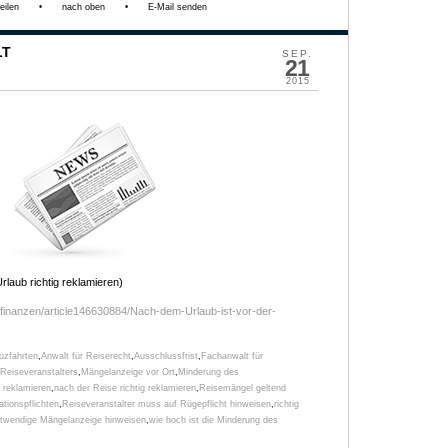
eilen
•
nach oben
•
E-Mail senden
LT
SEP.
21
2015
laub richtig reklamieren)
lt/finanzen/article146630884/Nach-dem-Urlaub-ist-vor-der-
uzfahrten
,
Anwalt für Reiserecht
,
Ausschlussfrist
,
Fachanwalt für
 Reiseveranstalters
,
Mängelanzeige vor Ort
,
Minderung des
 reklamieren
,
nach der Reise richtig reklamieren
,
Reisemängel geltend
ationspflichten
,
Reiseveranstalter muss auf Rügepflicht hinweisen
,
richtig
otwendige Mängelanzeige hinweisen
,
wie hoch ist die Minderung des