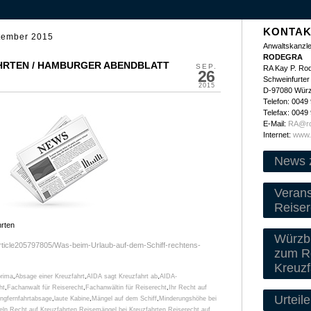
KONTAK
tember 2015
Anwaltskanzle
RODEGRA
HRTEN / HAMBURGER ABENDBLATT
SEP.
RA Kay P. Ro
26
Schweinfurter 
2015
D-97080 Wür
Telefon: 0049
Telefax: 0049
E-Mail:
RA@ro
Internet:
www.
News 
Veran
Reiser
hrten
Würzbu
/article205797805/Was-beim-Urlaub-auf-dem-Schiff-rechtens-
zum Re
Kreuzf
rima
,
Absage einer Kreuzfahrt
,
AIDA sagt Kreuzfahrt ab
,
AIDA-
ht
,
Fachanwalt für Reiserecht
,
Fachanwältin für Reiserecht
,
Ihr Recht auf
Urteile
ngfernfahrtabsage
,
laute Kabine
,
Mängel auf dem Schiff
,
Minderungshöhe bei
eln
,
Recht auf Kreuzfahrten
,
Reisemängel bei Kreuzfahrten
,
Reiserecht auf