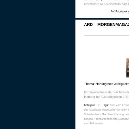
Kreuzfahrten
,
Reiseveranstalter sagt 
Auf Facebook t
ARD – MORGENMAGAZI
Thema: Haftung bei Gefälligkeite
http://www.daserste.de/informat
Haftung-bei-Gefaelligkeiten-100
Kategorie
TV
Tags:
Auto vom Freun
des Nachbarn leeren
,
dem Nachbarn h
Schäden beim Nachbarn
,
Haftung be
bringen
,
Nachbarschaftshilfe
,
Nachbars
vom Bekannten