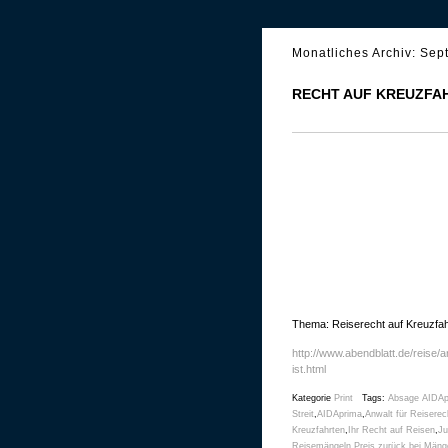
Monatliches Archiv:
Sep
RECHT AUF KREUZFA
Thema: Reiserecht auf Kreuzfa
http://www.abendblatt.de/reise
ist.html
Kategorie
Print
Tags:
Absage AIDAp
Streit
,
AIDAprima
,
Anwalt für Reiserec
Kreuzfahrten
,
Ihr Recht auf Reisen
,
Ju
Reisemängeln
,
Preis zurück bei Mäng