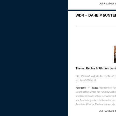
Auf Facebook t
WDR – DAHEIM&UNTER
Thema: Rechte & Pflichten von 
http://www1.wdr.de/fernsehen/r
azubis-100.html
Kategorie
TV
Tags:
Arbeitsmittel fü
Berufsschule
,
Ärger mit Azubis
,
Ausbil
und Recht
,
Berufsschule schwänzen
,
am Ausbildungsplatz
,
Probezeit in der
Ausbilder
,
Welche Rechte hat am als 
Auf Facebook t