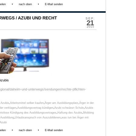
eilen
•
nach oben
•
E-Mail senden
WEGS / AZUBI UND RECHT
SEP.
21
2015
Azubis
egional/daheim-und-unterwegs/sendungen/rechte-pflichten-
r Azubis
,
Arbeitsmittel selber kaufen
,
Ärger am Ausbildungsplatz
,
Ärger in der
der verklagen
,
Ausbildungsvertrag kündigen
,
Azubi schwänzt Schule
,
Azubis
fristlose Kündigung des Ausbildungsvertrages
,
Haftung des Azubis
,
Mobbing
 Ausbildung
,
Urlaubsanspruch von Auszubildenen
,
was tun bei Ärger mit
Azubi
eilen
•
nach oben
•
E-Mail senden