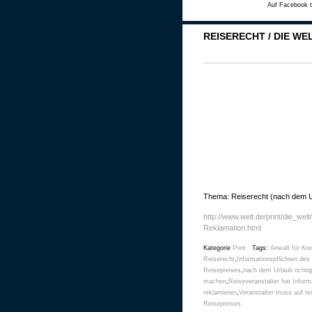
Auf Facebook t
REISERECHT / DIE WE
Thema: Reiserecht (nach dem Ur
http://www.welt.de/print/die_we
Reklamation.html
Kategorie
Print
Tags:
Anwalt für Kre
Reiserecht
,
Informationspflichten des
Reisepreises
,
nach dem Urlaub richtig
machen
,
Reiseveranstalter hat Inform
reklamieren
,
Veranstalter muss auf n
Reisepreises