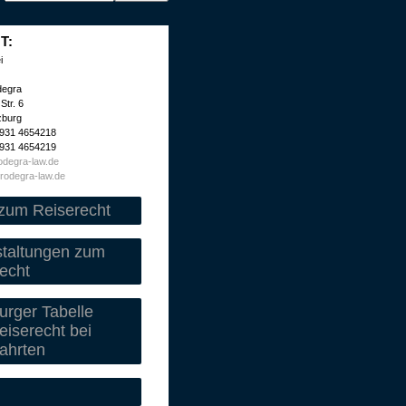
T:
i
degra
Str. 6
zburg
 931 4654218
 931 4654219
degra-law.de
rodegra-law.de
zum Reiserecht
staltungen zum
echt
rger Tabelle
iserecht bei
ahrten