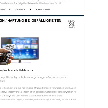
Kreuzfahrt ab
,
Spezialgebiet Reiserecht
,
Urlaub auf dem Schiff
eilen
•
nach oben
•
E-Mail senden
N / HAFTUNG BEI GEFÄLLIGKEITEN
SEP.
24
2015
n (Nachbarschaftshilfe u.a.)
ion/politik-weltgeschehen/morgenmagazin/service/service-
.html
d leihen
,
beim Umzug helfen
,
beim Umzug Schaden verursachen
,
Briefkasten
elfen
,
Fenster vom Nachbarn offen gelassen
,
Gefälligkeitsschäden
,
haften für
im Umzug
,
Hund vom Freund Gassi führen
,
Kinder in die Schule
kinder beaufsichtigen
,
stillschweigender Haftungsausschluß
,
Unfall mit Auto